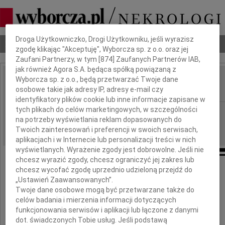
Dbamy o Twoją prywatność
Droga Użytkowniczko, Drogi Użytkowniku, jeśli wyrazisz
Nekrologi
Odeszli
Poradnik pogrzebowy
zgodę klikając "Akceptuję", Wyborcza sp. z o.o. oraz jej
Zaufani Partnerzy, w tym [
874
] Zaufanych Partnerów IAB,
jak również Agora S.A. będąca spółką powiązaną z
Wyborcza sp. z o.o., będą przetwarzać Twoje dane
Antoni Szpecht
IMIĘ I NAZWISKO:
osobowe takie jak adresy IP, adresy e-mail czy
identyfikatory plików cookie lub inne informacje zapisane w
tych plikach do celów marketingowych, w szczególności
Warszawa
REGION:
na potrzeby wyświetlania reklam dopasowanych do
24.09.2009
DATA EMISJI:
Twoich zainteresowań i preferencji w swoich serwisach,
aplikacjach i w Internecie lub personalizacji treści w nich
wyświetlanych. Wyrażenie zgody jest dobrowolne. Jeśli nie
chcesz wyrazić zgody, chcesz ograniczyć jej zakres lub
chcesz wycofać zgodę uprzednio udzieloną przejdź do
„Ustawień Zaawansowanych”.
Twoje dane osobowe mogą być przetwarzane także do
celów badania i mierzenia informacji dotyczących
funkcjonowania serwisów i aplikacji lub łączone z danymi
Antoni Szpecht
dot. świadczonych Tobie usług. Jeśli podstawą