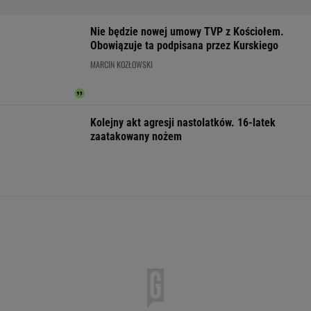
model inwestowania
MATERIAŁ PROMOCYJNY
Wyniki Lotto
Czeska policja ustaliła
Dwa pytony na s
07.08.2026 -
tożsamość mężczyzny
kobiety. Świad
EkstraPensja,
spod Śnieżki. To Polak
wezwali policję
EkstraPremia,
EuroJackpot, Kaskada,
MiniLotto, MultiMulti
WSPÓŁPRACA PŁATNA Z WYBORCZA.PL
ZROZUM, POZNAJ, ODKRYWAJ
SEKCJA Z SUBSKRYPCJĄ
Bądź jak Streep i Cielecka! To moja rada dla