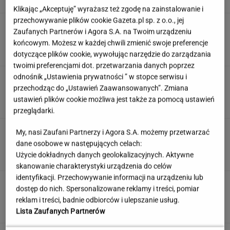
Klikając „Akceptuję” wyrażasz też zgodę na zainstalowanie i
przechowywanie plików cookie Gazeta.pl sp. z o.o., jej
Umiesz się zachować? Sprawdź to w quizie z
Zaufanych Partnerów i Agora S.A. na Twoim urządzeniu
zasad savoir vivre!
końcowym. Możesz w każdej chwili zmienić swoje preferencje
dotyczące plików cookie, wywołując narzędzie do zarządzania
twoimi preferencjami dot. przetwarzania danych poprzez
odnośnik „Ustawienia prywatności ” w stopce serwisu i
"Mam nadzieję, że zrobią trzecią część". Po 20
latach wywołał burzę
przechodząc do „Ustawień Zaawansowanych”. Zmiana
ustawień plików cookie możliwa jest także za pomocą ustawień
przeglądarki.
Jedno przekonanie może utrudniać życie
My, nasi Zaufani Partnerzy i Agora S.A. możemy przetwarzać
osobom z astygmatyzmem. Zwłaszcza latem
dane osobowe w następujących celach:
Użycie dokładnych danych geolokalizacyjnych. Aktywne
MATERIAŁ PROMOCYJNY
skanowanie charakterystyki urządzenia do celów
identyfikacji. Przechowywanie informacji na urządzeniu lub
Uruchomili "Tindera dla
dostęp do nich. Spersonalizowane reklamy i treści, pomiar
medyków". Szybko zgłosili się też adwokaci
reklam i treści, badnie odbiorców i ulepszanie usług.
SUBSKRYPCJA
Lista Zaufanych Partnerów