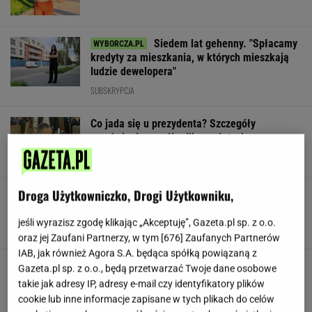
Siedem lat gehenny. "Spłacamy
kredyty za mieszkania, w których mieszkają
ludzie dewelopera"
SUBSKRYPCJA
Co jada się u prezydenta? Szczegóły
zamówienia za pół miliona złotych
Droga Użytkowniczko, Drogi Użytkowniku,
Nowe zdjęcie Johna Goodmana trafiło do
sieci. Aktor schudł 90 kg
jeśli wyrazisz zgodę klikając „Akceptuję”, Gazeta.pl sp. z o.o.
oraz jej Zaufani Partnerzy, w tym [
676
] Zaufanych Partnerów
IAB, jak również Agora S.A. będąca spółką powiązaną z
"Poznajmy się bliżej". Nawrocka zaprasza
Gazeta.pl sp. z o.o., będą przetwarzać Twoje dane osobowe
młode Polki
takie jak adresy IP, adresy e-mail czy identyfikatory plików
cookie lub inne informacje zapisane w tych plikach do celów