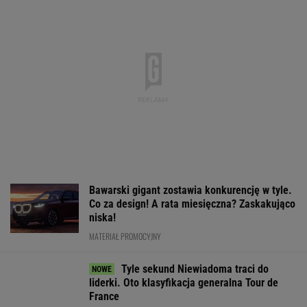
Ten model to hit roku! Lexus LBX oficjalnie
zatrząsnął segmentem premium. Pobierz
cennik - miła niespodzianka!
MATERIAŁ PROMOCYJNY
Fatalne wieści dla klubu
Lewandowskiego
PIŁKA NOŻNA
Mistrzyni olimpijska
Jak nauka
Media: Alvarez
kończy karierę. To
o odżywianiu wyniosła
zdecydował. Ta
żona znanego piłkarza
Katarzynę Niewiadomą
grać w nowym s
na szczyt Mont