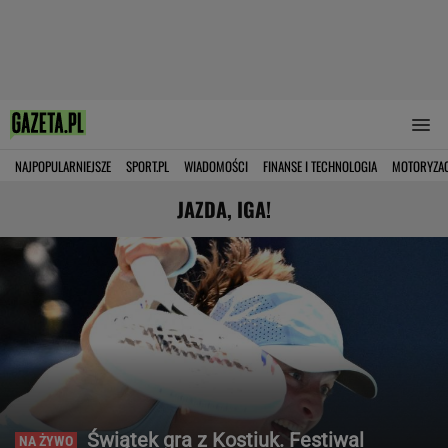
NAJPOPULARNIEJSZE
SPORT.PL
WIADOMOŚCI
FINANSE I TECHNOLOGIA
MOTORYZA
JAZDA, IGA!
Świątek gra z Kostiuk. Festiwal