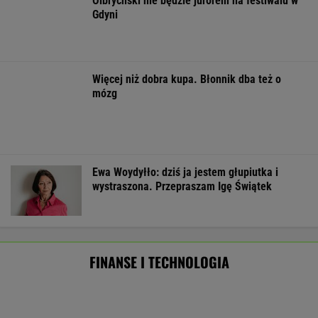
Frankowicze nie muszą czekać
na decyzję sądu. Ważne zmiany w przepisach
SUBSKRYPCJA
Robot koszący to prawdziwa rewolucja! Sam
precyzyjne skosi trawę, a ty zaoszczędzisz
czas
REKLAMA CENEO
Nie tylko zaćmienie Słońca. Sierpień zamieni
niebo w scenę niezwykłych widowisk
BIZNES
ZUS dopłaca Ukraińcom do emerytur.
Konfederacja grzmi, ale zapomina o ważnej
rzeczy