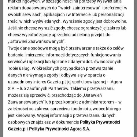
marketingowych, w szczególności na potrzeby wyświetlania
reklam dopasowanych do Twoich zainteresowań i preferencji w
swoich serwisach, aplikacjach i w Internecie lub personalizacji
treści w nich wyświetlanych. Wyrażenie zgody jest dobrowolne.
Jeśli nie chcesz wyrazić zgody, chcesz ograniczyć jej zakres lub
chcesz wycofać zgodę uprzednio udzieloną przejdź do
„Ustawień Zaawansowanych”.
Twoje dane osobowe mogą być przetwarzane także do celów
badania i mierzenia informacji dotyczących funkcjonowania
serwisów i aplikacji lub łączone z danymi dot. świadczonych
Tobie usług. W określonych przypadkach przetwarzanie
danych nie wymaga zgody i odbywa się w oparciu o
uzasadniony interes Gazeta.pl, jej spółki powiązanej – Agora
S.A. – lub Zaufanych Partnerów. Takiemu przetwarzaniu
możesz się sprzeciwić, przechodząc do „Ustawień
Zaawansowanych” lub przez kontakt z administratorem – w
zależności od zakresu sprzeciwu i podmiotu, wobec którego
jest kierowany. Więcej informacji o przetwarzaniu danych
To najdłuższe jezioro w Polsce. Ma aż 16 wysp
osobowych znajdziesz w dokumencie
Polityka Prywatności
Gazeta.pl
i
Polityka Prywatności Agora S.A.