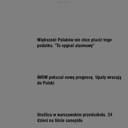
kobiet,
Ministerstwo Kultury tłumaczy, dlaczego
Olbrychski nie będzie jurorem na festiwalu w
Gdyni
Więcej niż dobra kupa. Błonnik dba też o
mózg
Ewa Woydyłło: dziś ja jestem głupiutka i
wystraszona. Przepraszam Igę Świątek
FINANSE I TECHNOLOGIA