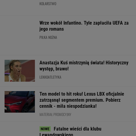
Ventoux
SUBSKRYPCJA
WIĘCEJ NIŻ WYNIK. SUBSKRYBUJ
POLITYKA
Sondaż:
Były prezes
Stan byłego
"Poznajmy się
Kwaśniewskiego
sądu
żołnierza w
bliżej". Marta
lubią wszyscy,
najwyższego
USA
Nawrocka
Dudę
kandydatem
więzionego w
zaprasza młode
praktycznie nikt
Tiszy na
Rosji jest