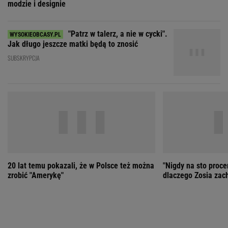
20 lat temu pokazali, że w Polsce też można
"Nigdy na sto proce
zrobić "Amerykę"
dlaczego Zosia zac
ZOBACZ WSZYSTKIE
Wybierz miasto
PEŁNA POGODA
Załaduj ponownie
Jakość powietrza:
-
Ciśnienie:
Opady:
Zachmurzenie:
-
-%
-%