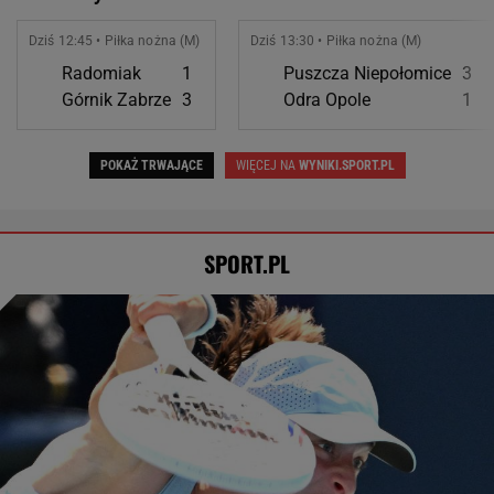
Rozstrzygnęli mecz Igi Świątek z Kostiuk.
Koniec w trzech setach
TENIS
Tysiące osób zrobi to we wrześniu. Powód
może cię zaskoczyć
MATERIAŁ PROMOCYJNY,
18+