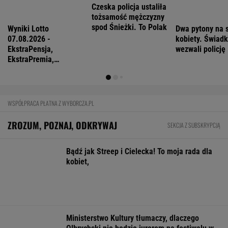
MATERIAŁ PROMOCYJNY
Starzejąca się Polska uwalnia tysiące lokali.
Co czeka rynek?