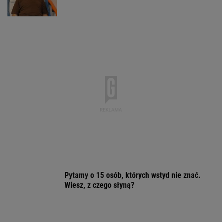
Efekt może cię zaskoczyć
Brutalny atak przed Złotymi Tarasami.
Policjanci szukają napastnika
Nowy sondaż partyjny. PiS z najniższym
wynikiem od lat
Wpadka z Abramowicz wywołała
szum. U Świątek wydarzyło się coś
ważniejszego
SUBSKRYPCJA
Sandały Keen to synonim wakacyjnego
komfortu - teraz tańsze o niemal 100 zł