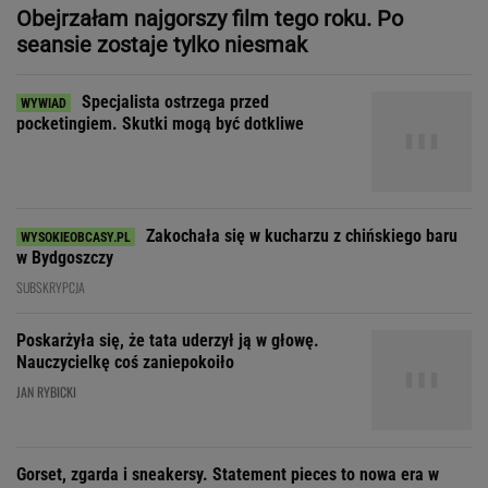
Zakochała się w kucharzu z chińskiego baru
w Bydgoszczy
SUBSKRYPCJA
Poskarżyła się, że tata uderzył ją w głowę.
Nauczycielkę coś zaniepokoiło
JAN RYBICKI
Gorset, zgarda i sneakersy. Statement pieces to nowa era w
modzie i designie
"Patrz w talerz, a nie w cycki".
Jak długo jeszcze matki będą to znosić
SUBSKRYPCJA