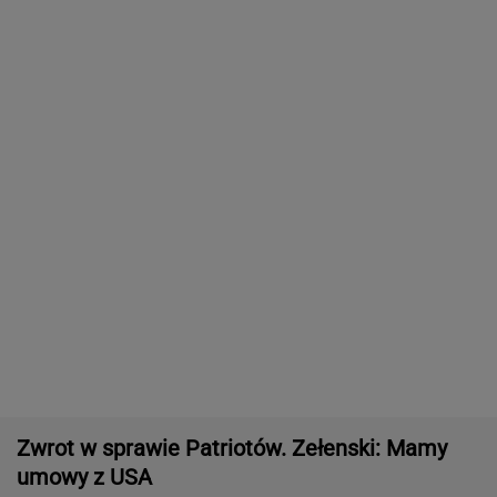
Większość Polaków nie chce płacić tego
podatku. "To sygnał alarmowy"
IMGW pokazał nową prognozę. Upały wracają
do Polski
Gruźlica w warszawskim przedszkolu. 24
dzieci na liście sanepidu
Manifestacja w Warszawie. Organizatorzy
mają siedem postulatów
Second home nad morzem zyskuje na
popularności. Coraz więcej osób wybiera ten