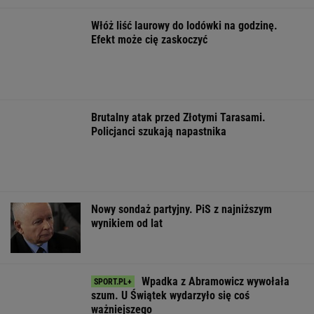
OFERTY AVANTI24
ZUS dopłaca
Rozpoznasz tych
Dlaczego warto
Ukraińcom do
wybitnych aktorów
spryskać klucze
emerytur.
PRL-u? Wszyscy mylą
octem? Sztuczk
Konfederacja grzmi,
się w 8. pytaniu
której mało kto
ale zapomina o ważnej
rzeczy
ŻYĆ LEPIEJ