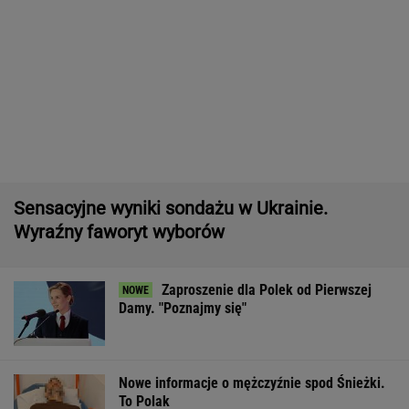
Pytamy o 15 osób, których wstyd nie znać.
Wiesz, z czego słyną?
Włóż liść laurowy do lodówki na godzinę.