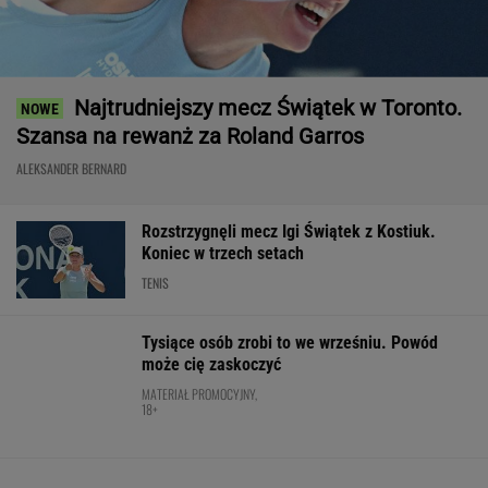
Bawarski gigant zostawia konkurencję w tyle.
Co za design! A rata miesięczna? Zaskakująco
niska!
MATERIAŁ PROMOCYJNY
Tyle sekund Niewiadoma traci do
liderki. Oto klasyfikacja generalna Tour de
France
KOLARSTWO
Wrze wokół Infantino. Tyle zapłaciła UEFA za
jego romans
PIŁKA NOŻNA
Anastazja Kuś mistrzynią świata! Historyczny
występ, brawo!
LEKKOATLETYKA