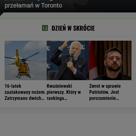
przełamań w Toronto
DZIEŃ W SKRÓCIE
16-latek
Kwaśniewski
Zwrot w sprawie
zaatakowany nożem.
pierwszy. Który w
Patriotów. Jest
Zatrzymano dwóch
rankingu
porozumienie
nastolatków
prezydentów jest
Ukrainy i USA
Duda?