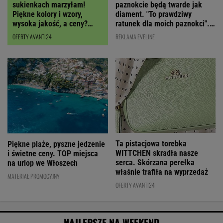
paznokcie będą twarde jak
sukienkach marzyłam!
diament. "To prawdziwy
Piękne kolory i wzory,
ratunek dla moich paznokci".
wysoka jakość, a ceny?
Cena? Niska!
Miło zaskoczą!
REKLAMA EVELINE
OFERTY AVANTI24
Ta pistacjowa torebka
Piękne plaże, pyszne jedzenie
WITTCHEN skradła nasze
i świetne ceny. TOP miejsca
serca. Skórzana perełka
na urlop we Włoszech
właśnie trafiła na wyprzedaż
MATERIAŁ PROMOCYJNY
OFERTY AVANTI24
NAJLEPSZE NA WEEKEND