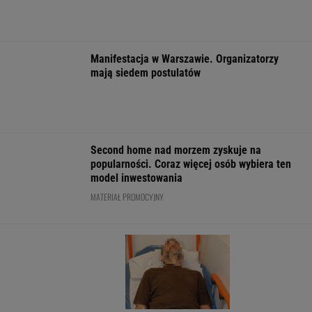
Mają pieniądze i przejmują tereny. "Land Back"
rozkwita
BIZNES
Pierwszy etap GAT zakończony. To
strategiczna inwestycja dla polskiego
eksportu