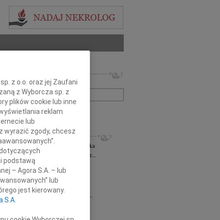
 nekrologów i wspomnień
. z o.o. oraz jej Zaufani
zwisko lub numer ogłoszenia:
ązaną z Wyborcza sp. z
ry plików cookie lub inne
wyświetlania reklam
+ szukanie zaawansowane
ernecie lub
sz wyrazić zgody, chcesz
KROLOGI
 Zaawansowanych”.
rzata Kościelska
06.08.2026
cała Polska
 dotyczących
bokim smutkiem żegnam Panią Profesor...
li podstawą
 Rytel
31.07.2026
cała Polska
nej – Agora S.A. – lub
bokim żalem w sercu żegnamy naszą...
aawansowanych” lub
sław Gomułka
27.07.2026
cała Polska
rego jest kierowany.
bokim żalem przyjęliśmy wiadomość o...
a S.A.
Pilecki
17.07.2026
cała Polska
d Podkarpackiego Stowarzyszenia...
ypu cookie Wyborczej sp.