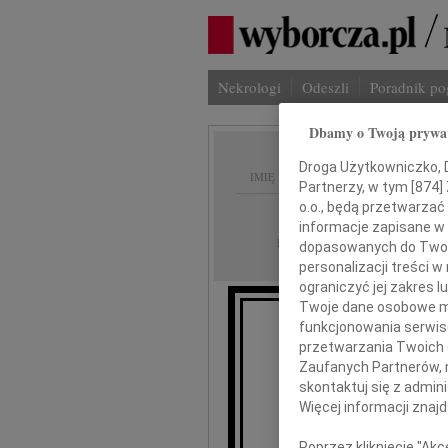
Nekrologi
Odeszli
Poradnik p
Dbamy o Twoją prywa
Droga Użytkowniczko, Dr
IMIĘ I NAZWISKO:
Partnerzy, w tym [
874
]
o.o., będą przetwarzać 
cała Polska
REGION:
informacje zapisane w
24.09.2009
DATA EMISJI:
dopasowanych do Twoich
personalizacji treści 
ograniczyć jej zakres
Twoje dane osobowe mo
funkcjonowania serwisó
przetwarzania Twoich da
Zaufanych Partnerów, 
skontaktuj się z admin
Więcej informacji znaj
Poprzez kliknięcie "Ak