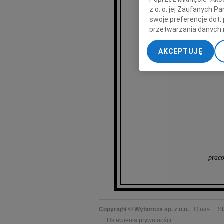
Boles
z o. o. jej Zaufanych 
swoje preferencje dot.
przetwarzania danych 
„Ustawienia zaawansow
wyra
AKCEPTUJĘ
My, nasi Zaufani Part
dokładnych danych geol
Przechowywanie informa
treści, badnie odbiorcó
praco
Copyright © Wyborcza sp. z o.o.
O nas
St
Ustawienia prywatności