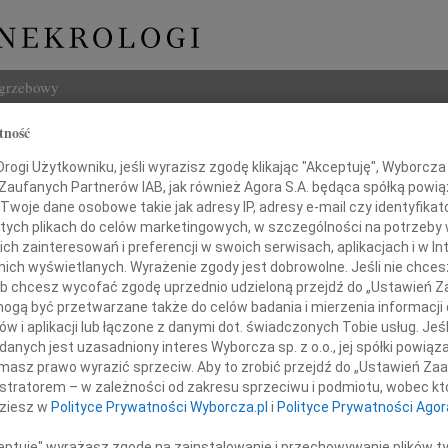
ogrzebowy
tność
Szukaj
ogi Użytkowniku, jeśli wyrazisz zgodę klikając "Akceptuję", Wyborcza sp
Imię i na
 Zaufanych Partnerów IAB, jak również Agora S.A. będąca spółką powi
Twoje dane osobowe takie jak adresy IP, adresy e-mail czy identyfikato
 tych plikach do celów marketingowych, w szczególności na potrzeby 
 zainteresowań i preferencji w swoich serwisach, aplikacjach i w Int
w nich wyświetlanych. Wyrażenie zgody jest dobrowolne. Jeśli nie chce
INNE NE
 lub chcesz wycofać zgodę uprzednio udzieloną przejdź do „Ustawień
Małgo
gą być przetwarzane także do celów badania i mierzenia informacji
Z głę
w i aplikacji lub łączone z danymi dot. świadczonych Tobie usług. Jeś
Marta
nych jest uzasadniony interes Wyborcza sp. z o.o., jej spółki powiąza
Panu
Z głę
masz prawo wyrazić sprzeciw. Aby to zrobić przejdź do „Ustawień Z
Stani
istratorem – w zależności od zakresu sprzeciwu i podmiotu, wobec któ
Z głę
dziesz w
Polityce Prywatności Wyborcza.pl
i
Polityce Prywatności Agor
prof. dr. hab. n. med.
Adam 
Zarzą
ceptuję" wyrażasz zgodę na zainstalowanie i przechowywanie plików t