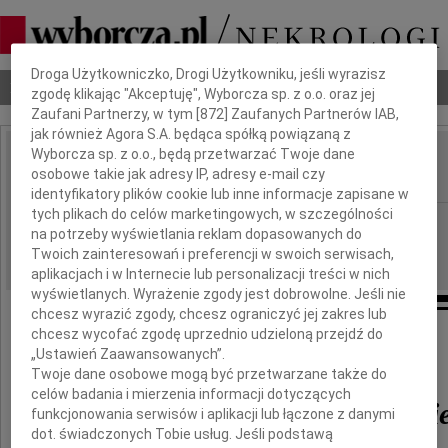
Dbamy o Twoją prywatność
Droga Użytkowniczko, Drogi Użytkowniku, jeśli wyrazisz
Nekrologi
Odeszli
Poradnik pogrzebowy
zgodę klikając "Akceptuję", Wyborcza sp. z o.o. oraz jej
Zaufani Partnerzy, w tym [
872
] Zaufanych Partnerów IAB,
jak również Agora S.A. będąca spółką powiązaną z
Wyborcza sp. z o.o., będą przetwarzać Twoje dane
Bogusław Nowowiejski
osobowe takie jak adresy IP, adresy e-mail czy
IMIĘ I NAZWISKO:
identyfikatory plików cookie lub inne informacje zapisane w
tych plikach do celów marketingowych, w szczególności
Białystok
REGION:
na potrzeby wyświetlania reklam dopasowanych do
02.10.2019
DATA EMISJI:
Twoich zainteresowań i preferencji w swoich serwisach,
aplikacjach i w Internecie lub personalizacji treści w nich
wyświetlanych. Wyrażenie zgody jest dobrowolne. Jeśli nie
chcesz wyrazić zgody, chcesz ograniczyć jej zakres lub
chcesz wycofać zgodę uprzednio udzieloną przejdź do
Z głębokim smutkiem i żalem żegnamy
„Ustawień Zaawansowanych”.
Twoje dane osobowe mogą być przetwarzane także do
celów badania i mierzenia informacji dotyczących
Bogusława Nowowiejski
funkcjonowania serwisów i aplikacji lub łączone z danymi
dot. świadczonych Tobie usług. Jeśli podstawą