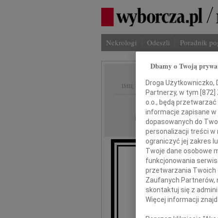
Nekrologi
Odeszli
Poradnik p
Dbamy o Twoją prywa
Droga Użytkowniczko, Dr
IMIĘ I NAZWISKO:
Partnerzy, w tym [
872
]
o.o., będą przetwarzać 
Warszawa
REGION:
informacje zapisane w
24.09.2009
DATA EMISJI:
dopasowanych do Twoich
personalizacji treści 
ograniczyć jej zakres
Twoje dane osobowe mo
funkcjonowania serwisó
przetwarzania Twoich da
Zaufanych Partnerów, 
skontaktuj się z admin
Więcej informacji znaj
wyr