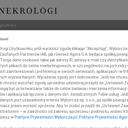
ogrzebowy
tność
Szukaj
Imię i na
ogi Użytkowniku, jeśli wyrazisz zgodę klikając "Akceptuję", Wyborcza sp
 Zaufanych Partnerów IAB, jak również Agora S.A. będąca spółką powi
Twoje dane osobowe takie jak adresy IP, adresy e-mail czy identyfikato
 tych plikach do celów marketingowych, w szczególności na potrzeby 
 zainteresowań i preferencji w swoich serwisach, aplikacjach i w Int
w nich wyświetlanych. Wyrażenie zgody jest dobrowolne. Jeśli nie chce
INNE NE
 lub chcesz wycofać zgodę uprzednio udzieloną przejdź do „Ustawień
Marek
gą być przetwarzane także do celów badania i mierzenia informacji
Ze sm
w i aplikacji lub łączone z danymi dot. świadczonych Tobie usług. Jeś
Mari
nych jest uzasadniony interes Wyborcza sp. z o.o., jej spółki powiąza
Gdyby
masz prawo wyrazić sprzeciw. Aby to zrobić przejdź do „Ustawień Z
Ignacemu Pielech
Andrz
istratorem – w zależności od zakresu sprzeciwu i podmiotu, wobec któ
Z wie
dziesz w
Polityce Prywatności Wyborcza.pl
i
Polityce Prywatności Agor
Andrz
Z głę
azy głębokiego współczucia