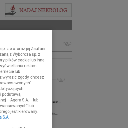
 nekrologów i wspomnień
zwisko lub numer ogłoszenia:
. z o.o. oraz jej Zaufani
ązaną z Wyborcza sp. z
ry plików cookie lub inne
+ szukanie zaawansowane
wyświetlania reklam
ernecie lub
sz wyrazić zgody, chcesz
KROLOGI
 Zaawansowanych”.
 Pliszkiewicz
05.08.2026
Warszawa
 dotyczących
utkiem żegnamy Profesora Marka...
li podstawą
anna Szymańska
04.08.2026
Warszawa
nej – Agora S.A. – lub
 miłość mogła uzdrawiać a łzy wskrzeszać...
aawansowanych” lub
ej Gołaszewski
04.08.2026
Warszawa
rego jest kierowany.
lkim smutkiem przyjęliśmy wiadomość o...
a S.A.
ej Perzanowski
03.08.2026
Warszawa
bokim smutkiem i niedowierzaniem...