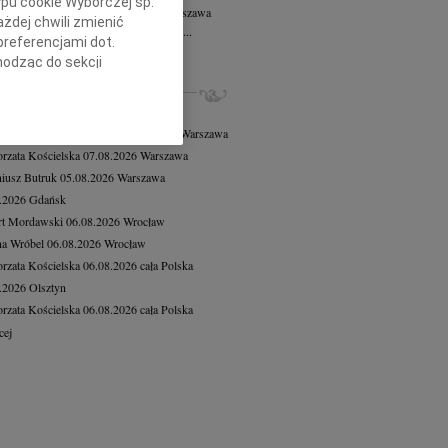
ypu cookie Wyborczej sp.
rzata Szeląg
wiek: 61
31.07.2026
Warszawa
żdej chwili zmienić
pca 2026 roku zmarła przeżywszy lat 61...
preferencjami dot.
cej
hodząc do sekcji
stawień przeglądarki.
ZE NEKROLOGI, KONDOLENCJE
8.2026
Warszawa
h celach:
Użycie
 Tadeusz Duniec
wiek: 79
07.08.2026
Warszawa
lów identyfikacji.
rzata Kościelska
07.08.2026
Warszawa
ści, pomiar reklam i
iusz Butruk
05.08.2026
Warszawa
8.2026
Gdańsk
rt Mordawski
06.08.2026
Wrocław
a Wróbel
06.08.2026
Wrocław
rzata Kościelska
06.08.2026
cała Polska
8.2026
Olsztyn
rzata Kościelska
06.08.2026
cała Polska
cej