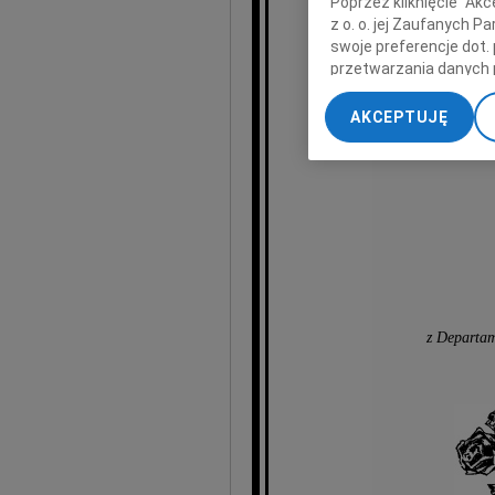
Poprzez kliknięcie "Ak
z o. o. jej Zaufanych 
swoje preferencje dot.
przetwarzania danych 
„Ustawienia zaawansow
AKCEPTUJĘ
My, nasi Zaufani Part
dokładnych danych geol
Przechowywanie informa
treści, badnie odbiorcó
z Departa