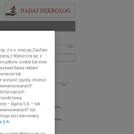
 nekrologów i wspomnień
. z o.o. oraz jej Zaufani
zwisko lub numer ogłoszenia:
ązaną z Wyborcza sp. z
ry plików cookie lub inne
wyświetlania reklam
+ szukanie zaawansowane
ernecie lub
sz wyrazić zgody, chcesz
KROLOGI
 Zaawansowanych”.
7.2026
Białystok
 dotyczących
notariusz Halinie Dorocie Agaciak...
li podstawą
 Niemyjski
06.07.2026
Warszawa
nej – Agora S.A. – lub
bokim smutkiem przyjęliśmy wiadomość o...
aawansowanych” lub
 Kulesza
23.06.2026
Białystok
rego jest kierowany.
bokim smutkiem przyjęliśmy wiadomość o...
a S.A.
6.2026
Białystok
y szczerego współczucia i...
ypu cookie Wyborczej sp.