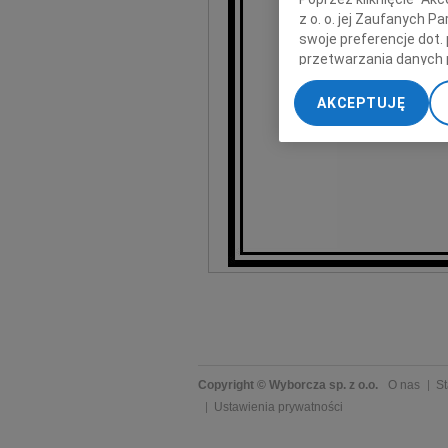
z o. o. jej Zaufanych 
swoje preferencje dot.
przetwarzania danych 
„Ustawienia zaawansow
AKCEPTUJĘ
My, nasi Zaufani Part
dokładnych danych geol
Przechowywanie informa
treści, badnie odbiorcó
Copyright © Wyborcza sp. z o.o.
O nas
St
Ustawienia prywatności