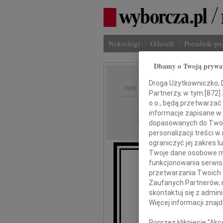
Nekrologi
Odeszli
Poradnik p
Dbamy o Twoją prywa
Droga Użytkowniczko, Dr
IMIĘ I NAZWISKO:
Partnerzy, w tym [
872
]
o.o., będą przetwarzać 
Białystok
REGION:
informacje zapisane w
20.09.2019
DATA EMISJI:
dopasowanych do Twoich
personalizacji treści 
ograniczyć jej zakres
Twoje dane osobowe mo
funkcjonowania serwisó
przetwarzania Twoich da
Zaufanych Partnerów, 
skontaktuj się z admin
Więcej informacji znaj
wyrazy
Poprzez kliknięcie "Ak