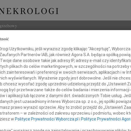
ogrzebowy
tność
Szukaj
ogi Użytkowniku, jeśli wyrazisz zgodę klikając "Akceptuję", Wyborcza sp
Imię i na
 Zaufanych Partnerów IAB, jak również Agora S.A. będąca spółką powi
Twoje dane osobowe takie jak adresy IP, adresy e-mail czy identyfikato
 tych plikach do celów marketingowych, w szczególności na potrzeby 
 zainteresowań i preferencji w swoich serwisach, aplikacjach i w Int
w nich wyświetlanych. Wyrażenie zgody jest dobrowolne. Jeśli nie chce
INNE NE
 lub chcesz wycofać zgodę uprzednio udzieloną przejdź do „Ustawień
22.0
gą być przetwarzane także do celów badania i mierzenia informacji
Pani 
w i aplikacji lub łączone z danymi dot. świadczonych Tobie usług. Jeś
Paweł
nych jest uzasadniony interes Wyborcza sp. z o.o., jej spółki powiąza
Darkowi Żero
Z głę
masz prawo wyrazić sprzeciw. Aby to zrobić przejdź do „Ustawień Z
Jerzy
istratorem – w zależności od zakresu sprzeciwu i podmiotu, wobec któ
Z głę
dziesz w
Polityce Prywatności Wyborcza.pl
i
Polityce Prywatności Agor
 współczucia z powodu śmierci
22.0
Wyraz
ceptuję" wyrażasz zgodę na zainstalowanie i przechowywanie plików t