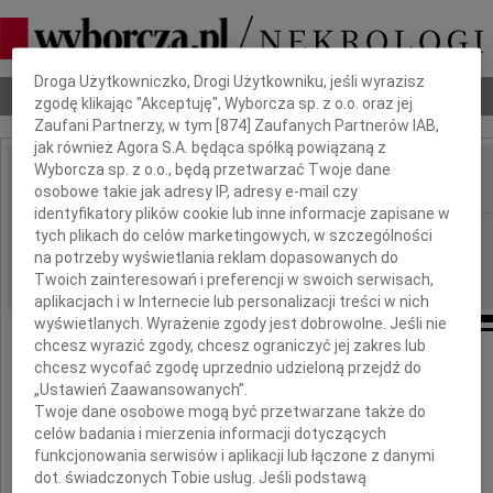
Dbamy o Twoją prywatność
Droga Użytkowniczko, Drogi Użytkowniku, jeśli wyrazisz
Nekrologi
Odeszli
Poradnik pogrzebowy
zgodę klikając "Akceptuję", Wyborcza sp. z o.o. oraz jej
Zaufani Partnerzy, w tym [
874
] Zaufanych Partnerów IAB,
jak również Agora S.A. będąca spółką powiązaną z
Wyborcza sp. z o.o., będą przetwarzać Twoje dane
osobowe takie jak adresy IP, adresy e-mail czy
IMIĘ I NAZWISKO:
identyfikatory plików cookie lub inne informacje zapisane w
Bydgoszcz
tych plikach do celów marketingowych, w szczególności
REGION:
na potrzeby wyświetlania reklam dopasowanych do
17.09.2019
DATA EMISJI:
Twoich zainteresowań i preferencji w swoich serwisach,
aplikacjach i w Internecie lub personalizacji treści w nich
wyświetlanych. Wyrażenie zgody jest dobrowolne. Jeśli nie
chcesz wyrazić zgody, chcesz ograniczyć jej zakres lub
Łączymy się w żalu i żałobie
chcesz wycofać zgodę uprzednio udzieloną przejdź do
„Ustawień Zaawansowanych”.
z
Twoje dane osobowe mogą być przetwarzane także do
celów badania i mierzenia informacji dotyczących
funkcjonowania serwisów i aplikacji lub łączone z danymi
Panem Adamem Tuschem
dot. świadczonych Tobie usług. Jeśli podstawą