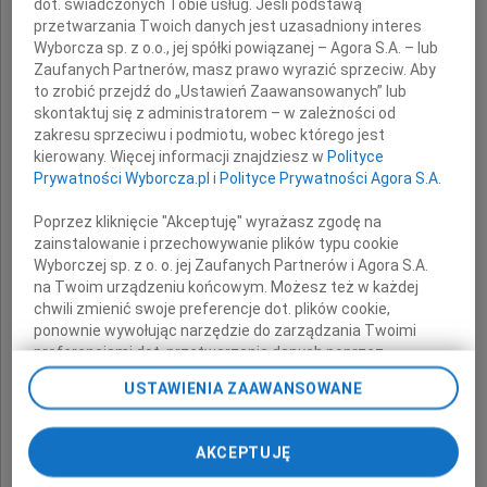
dot. świadczonych Tobie usług. Jeśli podstawą
Dziatkiewicz-Martusewicz
przetwarzania Twoich danych jest uzasadniony interes
Wyborcza sp. z o.o., jej spółki powiązanej – Agora S.A. – lub
Zaufanych Partnerów, masz prawo wyrazić sprzeciw. Aby
to zrobić przejdź do „Ustawień Zaawansowanych” lub
wyrazy głębokiego współczucia i żalu
skontaktuj się z administratorem – w zależności od
z powodu śmierci
zakresu sprzeciwu i podmiotu, wobec którego jest
kierowany. Więcej informacji znajdziesz w
Polityce
Prywatności Wyborcza.pl
i
Polityce Prywatności Agora S.A.
Ojca
Poprzez kliknięcie "Akceptuję" wyrażasz zgodę na
zainstalowanie i przechowywanie plików typu cookie
Wyborczej sp. z o. o. jej Zaufanych Partnerów i Agora S.A.
na Twoim urządzeniu końcowym. Możesz też w każdej
chwili zmienić swoje preferencje dot. plików cookie,
składają
ponownie wywołując narzędzie do zarządzania Twoimi
preferencjami dot. przetwarzania danych poprzez
odnośnik „Ustawienia prywatności” w stopce serwisu i
USTAWIENIA ZAAWANSOWANE
przechodząc do sekcji „Ustawienia zaawansowane”.
Dyrekcja oraz koleżanki i koledzy
Zmiana ustawień plików cookie możliwa jest także za
z Gabinetu Marszałka Sejmu
pomocą ustawień przeglądarki.
AKCEPTUJĘ
My, nasi Zaufani Partnerzy i Agora S.A. możemy