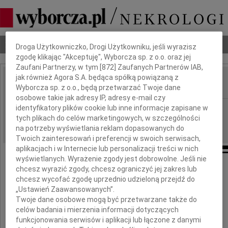
Dbamy o Twoją prywatność
Nekrologi
Odeszli
Poradnik pogrzebowy
Droga Użytkowniczko, Drogi Użytkowniku, jeśli wyrazisz
zgodę klikając "Akceptuję", Wyborcza sp. z o.o. oraz jej
Zaufani Partnerzy, w tym [
872
] Zaufanych Partnerów IAB,
jak również Agora S.A. będąca spółką powiązaną z
Wyborcza sp. z o.o., będą przetwarzać Twoje dane
IMIĘ I NAZWISKO:
osobowe takie jak adresy IP, adresy e-mail czy
Warszawa
identyfikatory plików cookie lub inne informacje zapisane w
REGION:
tych plikach do celów marketingowych, w szczególności
24.09.2009
DATA EMISJI:
na potrzeby wyświetlania reklam dopasowanych do
Twoich zainteresowań i preferencji w swoich serwisach,
aplikacjach i w Internecie lub personalizacji treści w nich
wyświetlanych. Wyrażenie zgody jest dobrowolne. Jeśli nie
chcesz wyrazić zgody, chcesz ograniczyć jej zakres lub
chcesz wycofać zgodę uprzednio udzieloną przejdź do
Pani
„Ustawień Zaawansowanych”.
Twoje dane osobowe mogą być przetwarzane także do
celów badania i mierzenia informacji dotyczących
Małgorzacie
funkcjonowania serwisów i aplikacji lub łączone z danymi