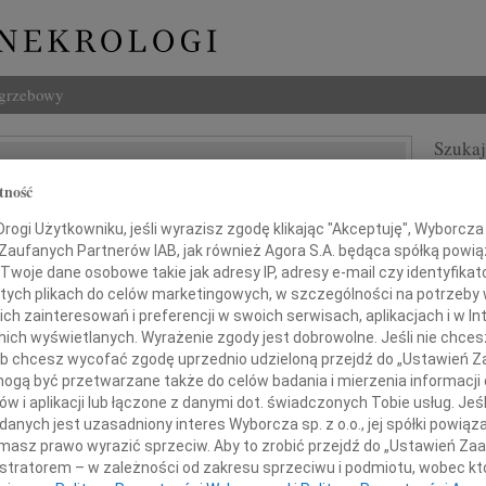
ogrzebowy
Szukaj
Imię i na
tność
ogi Użytkowniku, jeśli wyrazisz zgodę klikając "Akceptuję", Wyborcza sp
 Zaufanych Partnerów IAB, jak również Agora S.A. będąca spółką powi
Twoje dane osobowe takie jak adresy IP, adresy e-mail czy identyfikato
INNE NE
 tych plikach do celów marketingowych, w szczególności na potrzeby 
 zainteresowań i preferencji w swoich serwisach, aplikacjach i w Int
Małgo
w nich wyświetlanych. Wyrażenie zgody jest dobrowolne. Jeśli nie chce
Z głę
 lub chcesz wycofać zgodę uprzednio udzieloną przejdź do „Ustawień
Marta
romnym żalem zawiadamiamy,
gą być przetwarzane także do celów badania i mierzenia informacji
Z głę
niu 20 września 2009 roku zmarł
w i aplikacji lub łączone z danymi dot. świadczonych Tobie usług. Jeś
Stani
nych jest uzasadniony interes Wyborcza sp. z o.o., jej spółki powiąza
Z głę
masz prawo wyrazić sprzeciw. Aby to zrobić przejdź do „Ustawień Z
Adam 
istratorem – w zależności od zakresu sprzeciwu i podmiotu, wobec któ
esław Wajrak
Zarzą