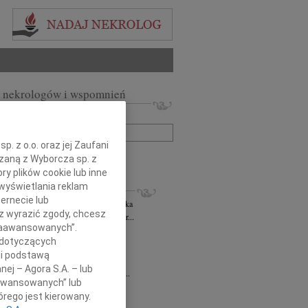
 nekrologów i wspomnień
zwisko lub numer ogłoszenia:
. z o.o. oraz jej Zaufani
+ szukanie zaawansowane
ązaną z Wyborcza sp. z
ry plików cookie lub inne
KROLOGI
wyświetlania reklam
ernecie lub
rzata Kościelska
06.08.2026
cała Polska
sz wyrazić zgody, chcesz
bokim smutkiem żegnam Panią Profesor...
 Zaawansowanych”.
 Rytel
31.07.2026
cała Polska
 dotyczących
bokim żalem w sercu żegnamy naszą...
li podstawą
sław Gomułka
27.07.2026
cała Polska
nej – Agora S.A. – lub
bokim żalem przyjęliśmy wiadomość o...
aawansowanych” lub
Pilecki
17.07.2026
cała Polska
rego jest kierowany.
d Podkarpackiego Stowarzyszenia...