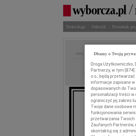
Nekrologi
Odeszli
Poradnik p
Dbamy o Twoją prywa
IMIĘ I NAZWISKO:
Droga Użytkowniczko, Dr
cała Polska
REGION:
Partnerzy, w tym [
874
]
24.09.2009
DATA EMISJI:
o.o., będą przetwarzać 
informacje zapisane w
dopasowanych do Twoich
personalizacji treści 
ograniczyć jej zakres
Z og
Twoje dane osobowe mo
że w d
funkcjonowania serwisó
przetwarzania Twoich da
Zaufanych Partnerów, 
skontaktuj się z admin
Cz