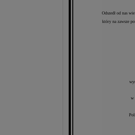
Odszedł od nas wie
który na zawsze po
wyr
w 
Pol