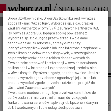
Dbamy o Twoją prywatność
Droga Użytkowniczko, Drogi Użytkowniku, jeśli wyrazisz
Nekrologi
Odeszli
Poradnik pogrzebowy
zgodę klikając "Akceptuję", Wyborcza sp. z o.o. oraz jej
Zaufani Partnerzy, w tym [
874
] Zaufanych Partnerów IAB,
jak również Agora S.A. będąca spółką powiązaną z
Wyborcza sp. z o.o., będą przetwarzać Twoje dane
Regina Modelska
osobowe takie jak adresy IP, adresy e-mail czy
IMIĘ I NAZWISKO:
identyfikatory plików cookie lub inne informacje zapisane w
tych plikach do celów marketingowych, w szczególności
Białystok
REGION:
na potrzeby wyświetlania reklam dopasowanych do
04.09.2019
DATA EMISJI:
Twoich zainteresowań i preferencji w swoich serwisach,
aplikacjach i w Internecie lub personalizacji treści w nich
wyświetlanych. Wyrażenie zgody jest dobrowolne. Jeśli nie
chcesz wyrazić zgody, chcesz ograniczyć jej zakres lub
chcesz wycofać zgodę uprzednio udzieloną przejdź do
„Ustawień Zaawansowanych”.
Tomaszowi Modelskiemu
Twoje dane osobowe mogą być przetwarzane także do
celów badania i mierzenia informacji dotyczących
funkcjonowania serwisów i aplikacji lub łączone z danymi
wiceprezesowi Stowarzyszenia Schola Humana,
dot. świadczonych Tobie usług. Jeśli podstawą