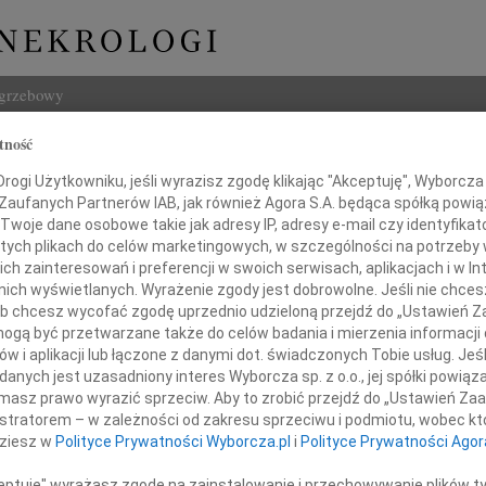
ogrzebowy
tność
Szukaj
ogi Użytkowniku, jeśli wyrazisz zgodę klikając "Akceptuję", Wyborcza sp
Imię i na
 Zaufanych Partnerów IAB, jak również Agora S.A. będąca spółką powi
Twoje dane osobowe takie jak adresy IP, adresy e-mail czy identyfikato
 tych plikach do celów marketingowych, w szczególności na potrzeby 
 zainteresowań i preferencji w swoich serwisach, aplikacjach i w Int
w nich wyświetlanych. Wyrażenie zgody jest dobrowolne. Jeśli nie chce
INNE NE
 lub chcesz wycofać zgodę uprzednio udzieloną przejdź do „Ustawień
Tadeu
gą być przetwarzane także do celów badania i mierzenia informacji
Z duż
w i aplikacji lub łączone z danymi dot. świadczonych Tobie usług. Jeś
31.0
Panu
nych jest uzasadniony interes Wyborcza sp. z o.o., jej spółki powiąza
Wyraz
masz prawo wyrazić sprzeciw. Aby to zrobić przejdź do „Ustawień Z
niewowi Owczarzowi
29.0
istratorem – w zależności od zakresu sprzeciwu i podmiotu, wobec któ
Wyraz
dziesz w
Polityce Prywatności Wyborcza.pl
i
Polityce Prywatności Agor
27.0
ego współczucia z powodu śmierci Syna
Pani 
ceptuję" wyrażasz zgodę na zainstalowanie i przechowywanie plików t