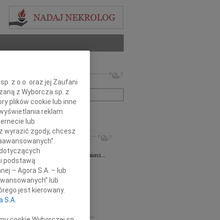
 nekrologów i wspomnień
. z o.o. oraz jej Zaufani
zwisko lub numer ogłoszenia:
ązaną z Wyborcza sp. z
ry plików cookie lub inne
wyświetlania reklam
+ szukanie zaawansowane
ernecie lub
sz wyrazić zgody, chcesz
KROLOGI
 Zaawansowanych”.
sz Gapiński
03.08.2026
Łódź
 dotyczących
ym żalem przyjęliśmy wiadomość o śmierci...
li podstawą
7.2026
Łódź
nej – Agora S.A. – lub
y głębokiego współczucia dla...
aawansowanych” lub
7.2026
Łódź
rego jest kierowany.
y współczucia Pani Janinie...
a S.A.
7.2026
Łódź
Joannie Nowińskiej wyrazy głębokiego...
ypu cookie Wyborczej sp.