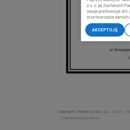
z o. o. jej Zaufanych 
swoje preferencje dot.
przetwarzania danych 
„Ustawienia zaawansow
AKCEPTUJĘ
My, nasi Zaufani Part
dokładnych danych geol
Przechowywanie informa
ze Stowarzy
treści, badnie odbiorcó
Copyright © Wyborcza sp. z o.o.
O nas
St
Ustawienia prywatności