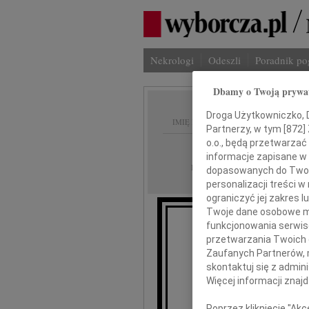
Nekrologi
Odeszli
Poradnik p
Dbamy o Twoją prywa
Droga Użytkowniczko, Dr
IMIĘ I NAZWISKO:
Partnerzy, w tym [
872
]
o.o., będą przetwarzać 
Łódź
REGION:
informacje zapisane w
18.06.2010
DATA EMISJI:
dopasowanych do Twoich
personalizacji treści 
ograniczyć jej zakres
Twoje dane osobowe mo
funkcjonowania serwisó
przetwarzania Twoich da
Zaufanych Partnerów, 
Zbig
skontaktuj się z admin
Więcej informacji znaj
wyrazy głęboki
Poprzez kliknięcie "Ak