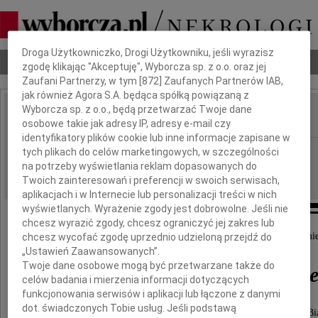
Dbamy o Twoją prywatność
Droga Użytkowniczko, Drogi Użytkowniku, jeśli wyrazisz
Nekrologi
Odeszli
Poradnik pogrzebowy
zgodę klikając "Akceptuję", Wyborcza sp. z o.o. oraz jej
Zaufani Partnerzy, w tym [
872
] Zaufanych Partnerów IAB,
jak również Agora S.A. będąca spółką powiązaną z
Wyborcza sp. z o.o., będą przetwarzać Twoje dane
osobowe takie jak adresy IP, adresy e-mail czy
IMIĘ I NAZWISKO:
identyfikatory plików cookie lub inne informacje zapisane w
Białystok
tych plikach do celów marketingowych, w szczególności
REGION:
na potrzeby wyświetlania reklam dopasowanych do
27.08.2019
DATA EMISJI:
Twoich zainteresowań i preferencji w swoich serwisach,
aplikacjach i w Internecie lub personalizacji treści w nich
wyświetlanych. Wyrażenie zgody jest dobrowolne. Jeśli nie
chcesz wyrazić zgody, chcesz ograniczyć jej zakres lub
Z wielkim smutkiem przyjęliśmy informację o śmie
chcesz wycofać zgodę uprzednio udzieloną przejdź do
„Ustawień Zaawansowanych”.
Twoje dane osobowe mogą być przetwarzane także do
dr n. med. Eugeniusza Wróbl
celów badania i mierzenia informacji dotyczących
funkcjonowania serwisów i aplikacji lub łączone z danymi
dot. świadczonych Tobie usług. Jeśli podstawą
wieloletniego Adiunkta Kliniki Gastroenterologii UM w Bi