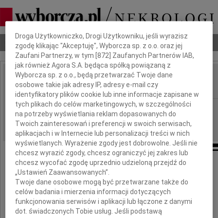
Dbamy o Twoją prywatność
Droga Użytkowniczko, Drogi Użytkowniku, jeśli wyrazisz
Nekrologi
Odeszli
Poradnik pogrzebowy
zgodę klikając "Akceptuję", Wyborcza sp. z o.o. oraz jej
Zaufani Partnerzy, w tym [
872
] Zaufanych Partnerów IAB,
jak również Agora S.A. będąca spółką powiązaną z
Wyborcza sp. z o.o., będą przetwarzać Twoje dane
Kostek Miodowicz
osobowe takie jak adresy IP, adresy e-mail czy
IMIĘ I NAZWISKO:
identyfikatory plików cookie lub inne informacje zapisane w
tych plikach do celów marketingowych, w szczególności
Kielce
REGION:
na potrzeby wyświetlania reklam dopasowanych do
23.08.2019
DATA EMISJI:
Twoich zainteresowań i preferencji w swoich serwisach,
aplikacjach i w Internecie lub personalizacji treści w nich
wyświetlanych. Wyrażenie zgody jest dobrowolne. Jeśli nie
chcesz wyrazić zgody, chcesz ograniczyć jej zakres lub
chcesz wycofać zgodę uprzednio udzieloną przejdź do
„Ustawień Zaawansowanych”.
23 sierpnia 2013 roku odszedł
Twoje dane osobowe mogą być przetwarzane także do
celów badania i mierzenia informacji dotyczących
funkcjonowania serwisów i aplikacji lub łączone z danymi
dot. świadczonych Tobie usług. Jeśli podstawą