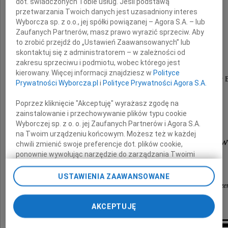
dot. świadczonych Tobie usług. Jeśli podstawą
przetwarzania Twoich danych jest uzasadniony interes
Wyborcza sp. z o.o., jej spółki powiązanej – Agora S.A. – lub
Zaufanych Partnerów, masz prawo wyrazić sprzeciw. Aby
to zrobić przejdź do „Ustawień Zaawansowanych” lub
Joanny Jasiewicz
skontaktuj się z administratorem – w zależności od
zakresu sprzeciwu i podmiotu, wobec którego jest
kierowany. Więcej informacji znajdziesz w
Polityce
Dyrektor Podlaskiego Biura Planowania Przestrzennego w 
Prywatności Wyborcza.pl
i
Polityce Prywatności Agora S.A.
Składamy
Poprzez kliknięcie "Akceptuję" wyrażasz zgodę na
zainstalowanie i przechowywanie plików typu cookie
wyrazy głębokiego współczucia
Wyborczej sp. z o. o. jej Zaufanych Partnerów i Agora S.A.
na Twoim urządzeniu końcowym. Możesz też w każdej
Rodzinie, najbliższym i współpraco
chwili zmienić swoje preferencje dot. plików cookie,
ponownie wywołując narzędzie do zarządzania Twoimi
preferencjami dot. przetwarzania danych poprzez
Koleżanki i Koledzy
odnośnik „Ustawienia prywatności” w stopce serwisu i
USTAWIENIA ZAAWANSOWANE
przechodząc do sekcji „Ustawienia zaawansowane”.
z Kujawsko-Pomorskiego Biura Planowania Przestrze
Zmiana ustawień plików cookie możliwa jest także za
i Regionalnego we Włocławku
pomocą ustawień przeglądarki.
AKCEPTUJĘ
My, nasi Zaufani Partnerzy i Agora S.A. możemy