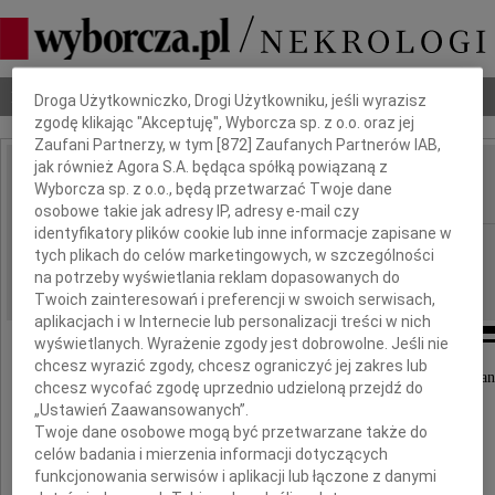
Dbamy o Twoją prywatność
Nekrologi
Odeszli
Poradnik pogrzebowy
Droga Użytkowniczko, Drogi Użytkowniku, jeśli wyrazisz
zgodę klikając "Akceptuję", Wyborcza sp. z o.o. oraz jej
Zaufani Partnerzy, w tym [
872
] Zaufanych Partnerów IAB,
jak również Agora S.A. będąca spółką powiązaną z
Joanna Jasiewicz
Wyborcza sp. z o.o., będą przetwarzać Twoje dane
IMIĘ I NAZWISKO:
osobowe takie jak adresy IP, adresy e-mail czy
identyfikatory plików cookie lub inne informacje zapisane w
Białystok
REGION:
tych plikach do celów marketingowych, w szczególności
21.08.2019
na potrzeby wyświetlania reklam dopasowanych do
DATA EMISJI:
Twoich zainteresowań i preferencji w swoich serwisach,
aplikacjach i w Internecie lub personalizacji treści w nich
wyświetlanych. Wyrażenie zgody jest dobrowolne. Jeśli nie
chcesz wyrazić zgody, chcesz ograniczyć jej zakres lub
Z głębokim smutkiem przyjęliśmy niespodziewan
chcesz wycofać zgodę uprzednio udzieloną przejdź do
wiadomość o śmierci
„Ustawień Zaawansowanych”.
Twoje dane osobowe mogą być przetwarzane także do
celów badania i mierzenia informacji dotyczących
funkcjonowania serwisów i aplikacji lub łączone z danymi