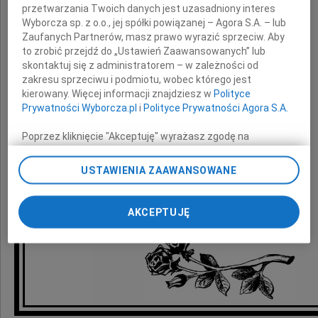
przetwarzania Twoich danych jest uzasadniony interes
szczere wyrazy współczucia
Wyborcza sp. z o.o., jej spółki powiązanej – Agora S.A. – lub
z powodu śmierci
Zaufanych Partnerów, masz prawo wyrazić sprzeciw. Aby
to zrobić przejdź do „Ustawień Zaawansowanych” lub
skontaktuj się z administratorem – w zależności od
Męża
zakresu sprzeciwu i podmiotu, wobec którego jest
kierowany. Więcej informacji znajdziesz w
Polityce
Prywatności Wyborcza.pl
i
Polityce Prywatności Agora S.A.
składają
Poprzez kliknięcie "Akceptuję" wyrażasz zgodę na
zainstalowanie i przechowywanie plików typu cookie
Burmistrz Miasta i Gminy Kąty Wrocławskie,
Wyborczej sp. z o. o. jej Zaufanych Partnerów i Agora S.A.
USTAWIENIA ZAAWANSOWANE
Rada Miejska i pracownicy UMiG
na Twoim urządzeniu końcowym. Możesz też w każdej
chwili zmienić swoje preferencje dot. plików cookie,
ponownie wywołując narzędzie do zarządzania Twoimi
AKCEPTUJĘ
preferencjami dot. przetwarzania danych poprzez
odnośnik „Ustawienia prywatności” w stopce serwisu i
przechodząc do sekcji „Ustawienia zaawansowane”.
Zmiana ustawień plików cookie możliwa jest także za
pomocą ustawień przeglądarki.
My, nasi Zaufani Partnerzy i Agora S.A. możemy