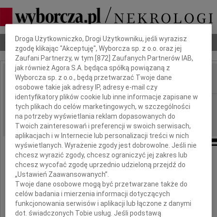
Dbamy o Twoją prywatność
Droga Użytkowniczko, Drogi Użytkowniku, jeśli wyrazisz
Nekrologi
Odeszli
Poradnik pogrzebowy
zgodę klikając "Akceptuję", Wyborcza sp. z o.o. oraz jej
Zaufani Partnerzy, w tym [
872
] Zaufanych Partnerów IAB,
jak również Agora S.A. będąca spółką powiązaną z
Wyborcza sp. z o.o., będą przetwarzać Twoje dane
IMIĘ I NAZWISKO:
osobowe takie jak adresy IP, adresy e-mail czy
identyfikatory plików cookie lub inne informacje zapisane w
Wrocław
REGION:
tych plikach do celów marketingowych, w szczególności
na potrzeby wyświetlania reklam dopasowanych do
18.06.2010
DATA EMISJI:
Twoich zainteresowań i preferencji w swoich serwisach,
aplikacjach i w Internecie lub personalizacji treści w nich
wyświetlanych. Wyrażenie zgody jest dobrowolne. Jeśli nie
chcesz wyrazić zgody, chcesz ograniczyć jej zakres lub
chcesz wycofać zgodę uprzednio udzieloną przejdź do
Pani Sekretarz Gminy
„Ustawień Zaawansowanych”.
Twoje dane osobowe mogą być przetwarzane także do
Teresie Litwin-Bobowskiej
celów badania i mierzenia informacji dotyczących
funkcjonowania serwisów i aplikacji lub łączone z danymi
dot. świadczonych Tobie usług. Jeśli podstawą