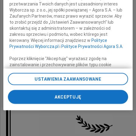
Damianowi Raczkowskiemu
przetwarzania Twoich danych jest uzasadniony interes
Wyborcza sp. z o.o., jej spółki powiązanej – Agora S.A. – lub
Zaufanych Partnerów, masz prawo wyrazić sprzeciw. Aby
z powodu śmierci
to zrobić przejdź do „Ustawień Zaawansowanych” lub
skontaktuj się z administratorem – w zależności od
zakresu sprzeciwu i podmiotu, wobec którego jest
Syna
kierowany. Więcej informacji znajdziesz w
Polityce
Prywatności Wyborcza.pl
i
Polityce Prywatności Agora S.A.
Poprzez kliknięcie "Akceptuję" wyrażasz zgodę na
zainstalowanie i przechowywanie plików typu cookie
Wyborczej sp. z o. o. jej Zaufanych Partnerów i Agora S.A.
składa
na Twoim urządzeniu końcowym. Możesz też w każdej
USTAWIENIA ZAAWANSOWANE
chwili zmienić swoje preferencje dot. plików cookie,
Łukasz Prokorym
ponownie wywołując narzędzie do zarządzania Twoimi
preferencjami dot. przetwarzania danych poprzez
Przewodniczący Rady Miasta Białystok
AKCEPTUJĘ
odnośnik „Ustawienia prywatności” w stopce serwisu i
wraz z Radnymi
przechodząc do sekcji „Ustawienia zaawansowane”.
Zmiana ustawień plików cookie możliwa jest także za
pomocą ustawień przeglądarki.
My, nasi Zaufani Partnerzy i Agora S.A. możemy