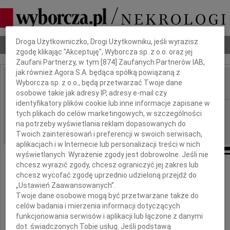
Dbamy o Twoją prywatność
Droga Użytkowniczko, Drogi Użytkowniku, jeśli wyrazisz
Nekrologi
Odeszli
Poradnik pogrzebowy
zgodę klikając "Akceptuję", Wyborcza sp. z o.o. oraz jej
Zaufani Partnerzy, w tym [
874
] Zaufanych Partnerów IAB,
jak również Agora S.A. będąca spółką powiązaną z
Wyborcza sp. z o.o., będą przetwarzać Twoje dane
IMIĘ I NAZWISKO:
osobowe takie jak adresy IP, adresy e-mail czy
identyfikatory plików cookie lub inne informacje zapisane w
Białystok
REGION:
tych plikach do celów marketingowych, w szczególności
14.08.2019
na potrzeby wyświetlania reklam dopasowanych do
DATA EMISJI:
Twoich zainteresowań i preferencji w swoich serwisach,
aplikacjach i w Internecie lub personalizacji treści w nich
wyświetlanych. Wyrażenie zgody jest dobrowolne. Jeśli nie
chcesz wyrazić zgody, chcesz ograniczyć jej zakres lub
chcesz wycofać zgodę uprzednio udzieloną przejdź do
Wyrazy głębokiego współczucia
„Ustawień Zaawansowanych”.
Twoje dane osobowe mogą być przetwarzane także do
Panu
celów badania i mierzenia informacji dotyczących
funkcjonowania serwisów i aplikacji lub łączone z danymi
dot. świadczonych Tobie usług. Jeśli podstawą