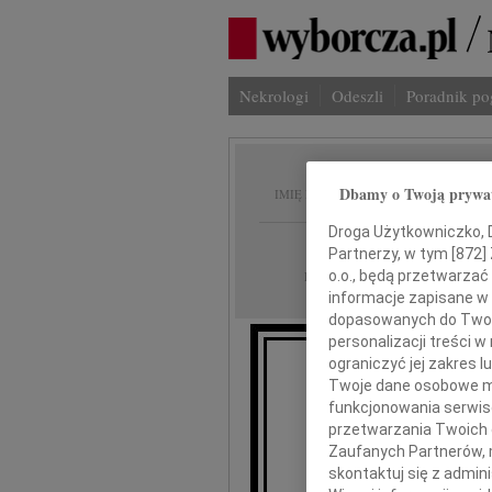
Nekrologi
Odeszli
Poradnik p
Zbigni
Dbamy o Twoją prywa
IMIĘ I NAZWISKO:
Droga Użytkowniczko, Dr
Lublin
REGION:
Partnerzy, w tym [
872
]
09.08.2019
o.o., będą przetwarzać 
DATA EMISJI:
informacje zapisane w
dopasowanych do Twoich
personalizacji treści 
ograniczyć jej zakres
Z głębokim smutkiem z
Twoje dane osobowe mo
funkcjonowania serwisó
przetwarzania Twoich da
Zaufanych Partnerów, 
skontaktuj się z admin