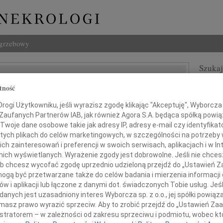
ogrzebowy
Szukaj
ew Węglarz
Imię i na
tność
ogi Użytkowniku, jeśli wyrazisz zgodę klikając "Akceptuję", Wyborcza sp
 Zaufanych Partnerów IAB, jak również Agora S.A. będąca spółką powi
Twoje dane osobowe takie jak adresy IP, adresy e-mail czy identyfikato
INNE NE
 tych plikach do celów marketingowych, w szczególności na potrzeby 
 zainteresowań i preferencji w swoich serwisach, aplikacjach i w Int
Maria
w nich wyświetlanych. Wyrażenie zgody jest dobrowolne. Jeśli nie chce
Z głę
 lub chcesz wycofać zgodę uprzednio udzieloną przejdź do „Ustawień
Andrz
awiadamiamy, że w dniu 5 sierpnia 2019 roku,
gą być przetwarzane także do celów badania i mierzenia informacji
Dnia 
w i aplikacji lub łączone z danymi dot. świadczonych Tobie usług. Jeś
Danut
zmarł w wieku 96 lat
nych jest uzasadniony interes Wyborcza sp. z o.o., jej spółki powiąza
W dni
masz prawo wyrazić sprzeciw. Aby to zrobić przejdź do „Ustawień Z
Jerzy
istratorem – w zależności od zakresu sprzeciwu i podmiotu, wobec któ
W dni