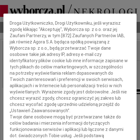
Dbamy o Twoją prywatność
Droga Użytkowniczko, Drogi Użytkowniku, jeśli wyrazisz
Nekrologi
Odeszli
Poradnik pogrzebowy
zgodę klikając "Akceptuję", Wyborcza sp. z o.o. oraz jej
Zaufani Partnerzy, w tym [
872
] Zaufanych Partnerów IAB,
jak również Agora S.A. będąca spółką powiązaną z
Wyborcza sp. z o.o., będą przetwarzać Twoje dane
osobowe takie jak adresy IP, adresy e-mail czy
IMIĘ I NAZWISKO:
identyfikatory plików cookie lub inne informacje zapisane w
Radom
tych plikach do celów marketingowych, w szczególności
REGION:
na potrzeby wyświetlania reklam dopasowanych do
07.08.2019
DATA EMISJI:
Twoich zainteresowań i preferencji w swoich serwisach,
aplikacjach i w Internecie lub personalizacji treści w nich
wyświetlanych. Wyrażenie zgody jest dobrowolne. Jeśli nie
chcesz wyrazić zgody, chcesz ograniczyć jej zakres lub
chcesz wycofać zgodę uprzednio udzieloną przejdź do
Zmarł
„Ustawień Zaawansowanych”.
Twoje dane osobowe mogą być przetwarzane także do
mgr inż.
celów badania i mierzenia informacji dotyczących
funkcjonowania serwisów i aplikacji lub łączone z danymi
Antoni Stępniewski
dot. świadczonych Tobie usług. Jeśli podstawą