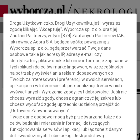
Dbamy o Twoją prywatność
Droga Użytkowniczko, Drogi Użytkowniku, jeśli wyrazisz
Nekrologi
Odeszli
Poradnik pogrzebowy
zgodę klikając "Akceptuję", Wyborcza sp. z o.o. oraz jej
Zaufani Partnerzy, w tym [
874
] Zaufanych Partnerów IAB,
jak również Agora S.A. będąca spółką powiązaną z
Wyborcza sp. z o.o., będą przetwarzać Twoje dane
osobowe takie jak adresy IP, adresy e-mail czy
IMIĘ I NAZWISKO:
identyfikatory plików cookie lub inne informacje zapisane w
Opole
tych plikach do celów marketingowych, w szczególności
REGION:
na potrzeby wyświetlania reklam dopasowanych do
19.07.2019
DATA EMISJI:
Twoich zainteresowań i preferencji w swoich serwisach,
aplikacjach i w Internecie lub personalizacji treści w nich
wyświetlanych. Wyrażenie zgody jest dobrowolne. Jeśli nie
chcesz wyrazić zgody, chcesz ograniczyć jej zakres lub
chcesz wycofać zgodę uprzednio udzieloną przejdź do
„Ustawień Zaawansowanych”.
Z wielkim smutkiem żegnamy
Twoje dane osobowe mogą być przetwarzane także do
celów badania i mierzenia informacji dotyczących
funkcjonowania serwisów i aplikacji lub łączone z danymi
prof. Marka Tukiendor
dot. świadczonych Tobie usług. Jeśli podstawą