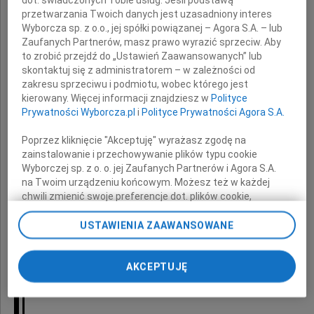
dot. świadczonych Tobie usług. Jeśli podstawą
przetwarzania Twoich danych jest uzasadniony interes
Rodzinie
Wyborcza sp. z o.o., jej spółki powiązanej – Agora S.A. – lub
Zaufanych Partnerów, masz prawo wyrazić sprzeciw. Aby
to zrobić przejdź do „Ustawień Zaawansowanych” lub
skontaktuj się z administratorem – w zależności od
wyrazy głębokiego współczucia
zakresu sprzeciwu i podmiotu, wobec którego jest
z powodu śmierci
kierowany. Więcej informacji znajdziesz w
Polityce
Prywatności Wyborcza.pl
i
Polityce Prywatności Agora S.A.
Poprzez kliknięcie "Akceptuję" wyrażasz zgodę na
zainstalowanie i przechowywanie plików typu cookie
Wyborczej sp. z o. o. jej Zaufanych Partnerów i Agora S.A.
na Twoim urządzeniu końcowym. Możesz też w każdej
chwili zmienić swoje preferencje dot. plików cookie,
ponownie wywołując narzędzie do zarządzania Twoimi
Taty
preferencjami dot. przetwarzania danych poprzez
USTAWIENIA ZAAWANSOWANE
odnośnik „Ustawienia prywatności” w stopce serwisu i
przechodząc do sekcji „Ustawienia zaawansowane”.
Zmiana ustawień plików cookie możliwa jest także za
AKCEPTUJĘ
pomocą ustawień przeglądarki.
składają
My, nasi Zaufani Partnerzy i Agora S.A. możemy