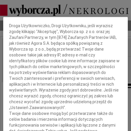
Dbamy o Twoją prywatność
Nekrologi
Odeszli
Poradnik pogrzebowy
Droga Użytkowniczko, Drogi Użytkowniku, jeśli wyrazisz
zgodę klikając "Akceptuję", Wyborcza sp. z o.o. oraz jej
Zaufani Partnerzy, w tym [
874
] Zaufanych Partnerów IAB,
jak również Agora S.A. będąca spółką powiązaną z
Wyborcza sp. z o.o., będą przetwarzać Twoje dane
IMIĘ I NAZWISKO:
osobowe takie jak adresy IP, adresy e-mail czy
identyfikatory plików cookie lub inne informacje zapisane w
Warszawa
REGION:
tych plikach do celów marketingowych, w szczególności
24.09.2009
DATA EMISJI:
na potrzeby wyświetlania reklam dopasowanych do
Twoich zainteresowań i preferencji w swoich serwisach,
aplikacjach i w Internecie lub personalizacji treści w nich
wyświetlanych. Wyrażenie zgody jest dobrowolne. Jeśli nie
chcesz wyrazić zgody, chcesz ograniczyć jej zakres lub
chcesz wycofać zgodę uprzednio udzieloną przejdź do
Ignacemu Pielech
„Ustawień Zaawansowanych”.
Twoje dane osobowe mogą być przetwarzane także do
celów badania i mierzenia informacji dotyczących
oraz
funkcjonowania serwisów i aplikacji lub łączone z danymi