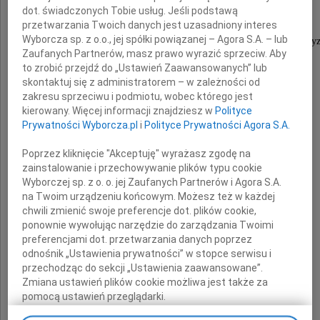
dot. świadczonych Tobie usług. Jeśli podstawą
przetwarzania Twoich danych jest uzasadniony interes
Wyborcza sp. z o.o., jej spółki powiązanej – Agora S.A. – lub
pracownika Wydziału Bezpieczeństwa i Zarządzania Kry
Zaufanych Partnerów, masz prawo wyrazić sprzeciw. Aby
Świętokrzyskiego Urzędu Wojewódzkiego
to zrobić przejdź do „Ustawień Zaawansowanych” lub
skontaktuj się z administratorem – w zależności od
zakresu sprzeciwu i podmiotu, wobec którego jest
Rodzinie i Bliskim
kierowany. Więcej informacji znajdziesz w
Polityce
Prywatności Wyborcza.pl
i
Polityce Prywatności Agora S.A.
Poprzez kliknięcie "Akceptuję" wyrażasz zgodę na
składamy wyrazy głębokiego współczucia
zainstalowanie i przechowywanie plików typu cookie
Wyborczej sp. z o. o. jej Zaufanych Partnerów i Agora S.A.
na Twoim urządzeniu końcowym. Możesz też w każdej
chwili zmienić swoje preferencje dot. plików cookie,
Bożentyna Pałka-Koruba
ponownie wywołując narzędzie do zarządzania Twoimi
Wojewoda Świętokrzyski
preferencjami dot. przetwarzania danych poprzez
odnośnik „Ustawienia prywatności” w stopce serwisu i
przechodząc do sekcji „Ustawienia zaawansowane”.
Piotr Żołądek
Zmiana ustawień plików cookie możliwa jest także za
pomocą ustawień przeglądarki.
Wicewojewoda Świętokrzyski