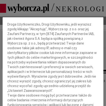
Dbamy o Twoją prywatność
Nekrologi
Odeszli
Poradnik pogrzebowy
Droga Użytkowniczko, Drogi Użytkowniku, jeśli wyrazisz
zgodę klikając "Akceptuję", Wyborcza sp. z o.o. oraz jej
Zaufani Partnerzy, w tym [
874
] Zaufanych Partnerów IAB,
Mariusz Zaremba
jak również Agora S.A. będąca spółką powiązaną z
IMIĘ I NAZWISKO:
Wyborcza sp. z o.o., będą przetwarzać Twoje dane
osobowe takie jak adresy IP, adresy e-mail czy
Kielce
identyfikatory plików cookie lub inne informacje zapisane w
REGION:
tych plikach do celów marketingowych, w szczególności
16.06.2010
DATA EMISJI:
na potrzeby wyświetlania reklam dopasowanych do
Twoich zainteresowań i preferencji w swoich serwisach,
aplikacjach i w Internecie lub personalizacji treści w nich
wyświetlanych. Wyrażenie zgody jest dobrowolne. Jeśli nie
Ze smutkiem przyjęliśmy wiadomość o śmierci
chcesz wyrazić zgody, chcesz ograniczyć jej zakres lub
chcesz wycofać zgodę uprzednio udzieloną przejdź do
„Ustawień Zaawansowanych”.
Twoje dane osobowe mogą być przetwarzane także do
Mariusza Zaremby
celów badania i mierzenia informacji dotyczących
funkcjonowania serwisów i aplikacji lub łączone z danymi