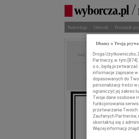
Nekrologi
Odeszli
Poradnik p
Dbamy o Twoją prywa
Józef 
Droga Użytkowniczko, Dr
IMIĘ I NAZWISKO:
Partnerzy, w tym [
874
]
o.o., będą przetwarzać 
Lublin
REGION:
informacje zapisane w
11.07.2019
DATA EMISJI:
dopasowanych do Twoich
personalizacji treści 
ograniczyć jej zakres
Twoje dane osobowe mo
funkcjonowania serwisó
Z głębokim żalem zawiadam
przetwarzania Twoich da
odszedł o
Zaufanych Partnerów, 
skontaktuj się z admin
Więcej informacji znaj