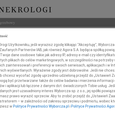
ogrzebowy
Szukaj
tność
Marek Dąbrowski
Imię i na
ogi Użytkowniku, jeśli wyrazisz zgodę klikając "Akceptuję", Wyborcza sp
 Zaufanych Partnerów IAB, jak również Agora S.A. będąca spółką powi
Twoje dane osobowe takie jak adresy IP, adresy e-mail czy identyfikato
 tych plikach do celów marketingowych, w szczególności na potrzeby 
 zainteresowań i preferencji w swoich serwisach, aplikacjach i w Int
INNE NE
w nich wyświetlanych. Wyrażenie zgody jest dobrowolne. Jeśli nie chce
 lub chcesz wycofać zgodę uprzednio udzieloną przejdź do „Ustawień
Maria
gą być przetwarzane także do celów badania i mierzenia informacji
Z głę
w i aplikacji lub łączone z danymi dot. świadczonych Tobie usług. Jeś
Andrz
iamy, iż dnia 8 lipca 2019 roku przeżywszy lat 84
nych jest uzasadniony interes Wyborcza sp. z o.o., jej spółki powiąza
Dnia 
d nas Ukochany Mąż, Tata i Dziadek
masz prawo wyrazić sprzeciw. Aby to zrobić przejdź do „Ustawień Z
Danut
istratorem – w zależności od zakresu sprzeciwu i podmiotu, wobec któ
W dni
dziesz w
Polityce Prywatności Wyborcza.pl
i
Polityce Prywatności Agor
Jerzy
W dni