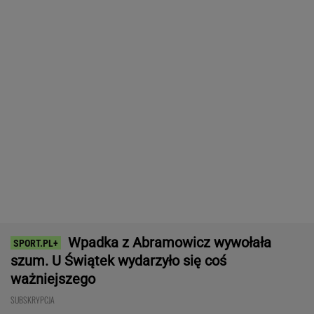
ważniejszego
SUBSKRYPCJA
Pucharowa wygrana Chicago. 64 minuty
Lewandowskiego
PIŁKA NOŻNA
Tysiące osób zrobi to we wrześniu. Powód
może cię zaskoczyć
MATERIAŁ PROMOCYJNY,
18+