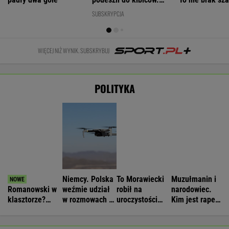
Opus Dei
zagrożeniach
Nawrockiego.
który wystąpił
reaguje na
Jest nagranie.
przed
słowa Bodnara
"Skandal"
Nawrockim?
WIADOMOŚCI
Strzelanina w Tajlandii. Co najmniej
sześć osób nie żyje