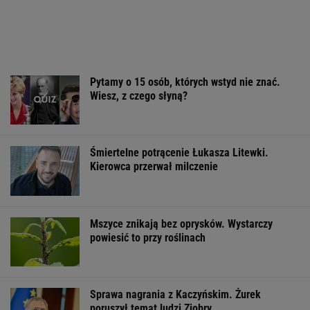
Śmiertelne potrącenie Łukasza Litewki.
Kierowca przerwał milczenie
Mszyce znikają bez oprysków. Wystarczy
powiesić to przy roślinach
Sprawa nagrania z Kaczyńskim. Żurek
poruszył temat ludzi Ziobry
W Rosji zawrzało. "Polska stawia
nieakceptowalne warunki"
SIATKÓWKA
Sandały Keen to synonim wakacyjnego