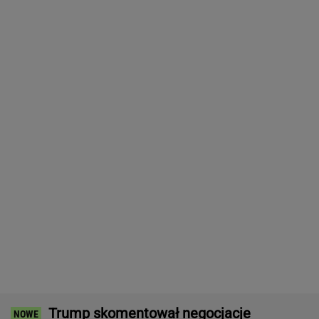
Trump skomentował negocjacje
ws.wojny w Ukrainie
ZUS dopłaca Ukraińcom do emerytur.
Konfederacja grzmi, ale zapomina o ważnej
rzeczy
Polka pobiła rekord Guinnessa. Zajęło jej to