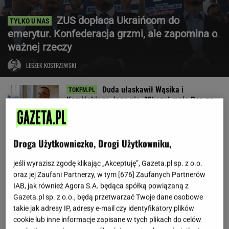
ZUS dopłaca Ukraińcom do
emerytur. Konfederacja grzmi, ale zapomina o
ważnej rzeczy
LESZEK KOSTRZEWSKI
Duda ułaskawił Wąsika i
Kamińskiego, jego nie. "Skazał mnie Pan na
karę śmierci"
Droga Użytkowniczko, Drogi Użytkowniku,
Znów przyczepili się do
Lewandowskiej. Aż trudno mi uwierzyć, o co
poszło
jeśli wyrazisz zgodę klikając „Akceptuję”, Gazeta.pl sp. z o.o.
oraz jej Zaufani Partnerzy, w tym [
676
] Zaufanych Partnerów
KINGA MOLENDA
IAB, jak również Agora S.A. będąca spółką powiązaną z
Gazeta.pl sp. z o.o., będą przetwarzać Twoje dane osobowe
Jamy karne, pobicia. Ukraina
takie jak adresy IP, adresy e-mail czy identyfikatory plików
ma problem z jednostką
cookie lub inne informacje zapisane w tych plikach do celów
SUBSKRYPCJA