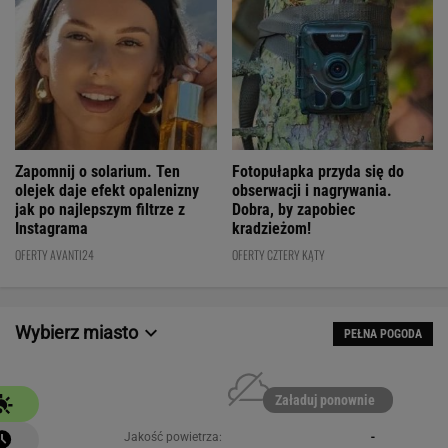
Fotopułapka przyda się do
Zapomnij o solarium. Ten
obserwacji i nagrywania.
olejek daje efekt opalenizny
Dobra, by zapobiec
jak po najlepszym filtrze z
kradzieżom!
Instagrama
OFERTY CZTERY KĄTY
OFERTY AVANTI24
Wybierz miasto
PEŁNA POGODA
Załaduj ponownie
Jakość powietrza:
-