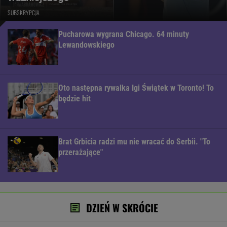
SUBSKRYPCJA
Pucharowa wygrana Chicago. 64 minuty
Lewandowskiego
Oto następna rywalka Igi Świątek w Toronto! To
będzie hit
Brat Grbicia radzi mu nie wracać do Serbii. "To
przerażające"
DZIEŃ W SKRÓCIE