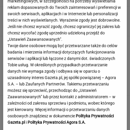
marketingowych, w szczególności na potrzeby wyświetlania
reklam dopasowanych do Twoich zainteresowań i preferencji w
Trump skomentował negocjacje ws.wojny w
swoich serwisach, aplikacjach i w Internecie lub personalizacji
Ukrainie. "Są już pewne postępy"
treści w nich wyświetlanych. Wyrażenie zgody jest dobrowolne.
Jeśli nie chcesz wyrazić zgody, chcesz ograniczyć jej zakres lub
chcesz wycofać zgodę uprzednio udzieloną przejdź do
„Ustawień Zaawansowanych”.
Księżniczka musi iść do wojska. Tyle czasu
Twoje dane osobowe mogą być przetwarzane także do celów
spędzi w armii
badania i mierzenia informacji dotyczących funkcjonowania
serwisów i aplikacji lub łączone z danymi dot. świadczonych
Tobie usług. W określonych przypadkach przetwarzanie
danych nie wymaga zgody i odbywa się w oparciu o
Urzędnicy pukają do domów. Chcą paragonów
uzasadniony interes Gazeta.pl, jej spółki powiązanej – Agora
MATERIAŁ PROMOCYJNY
S.A. – lub Zaufanych Partnerów. Takiemu przetwarzaniu
możesz się sprzeciwić, przechodząc do „Ustawień
Zaawansowanych” lub przez kontakt z administratorem – w
zależności od zakresu sprzeciwu i podmiotu, wobec którego
jest kierowany. Więcej informacji o przetwarzaniu danych
osobowych znajdziesz w dokumencie
Polityka Prywatności
Gazeta.pl
i
Polityka Prywatności Agora S.A.