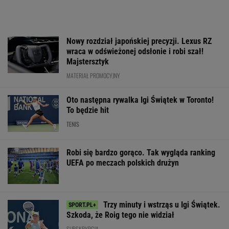
Trzy minuty i wstrząs u Igi Świątek.
Szkoda, że Roig tego nie widział
SUBSKRYPCJA
Bawarski gigant zostawia konkurencję w tyle.
Co za design! A rata miesięczna? Zaskakująco
niska!
MATERIAŁ PROMOCYJNY
Brat Grbicia radzi mu nie wracać do Serbii. "To
przerażające"
SIATKÓWKA
Było 4:1, gdy Kamiński
Aż oczy
Kuriozalne sło