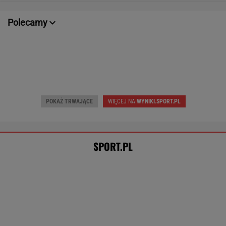
POKAŻ TRWAJĄCE
WIĘCEJ NA
WYNIKI.SPORT.PL
SPORT.PL
Wpadka z Abramowicz wywołała
szum. U Świątek wydarzyło się coś