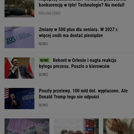
SPRAWDŹ NOTOWANIA
Notowania dostarcza VIA24ONLINE
MATERIAŁY PROMOCYJNE
PRZEWAGA DZIĘKI TECHNICE