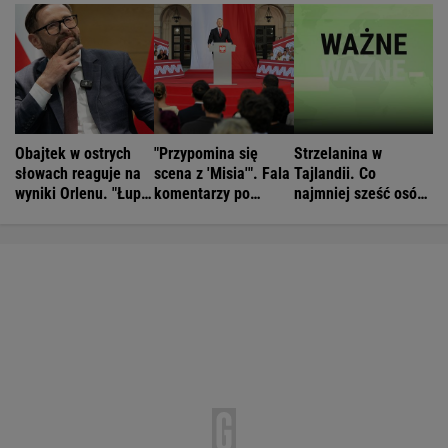
Obajtek w ostrych
"Przypomina się
Strzelanina w
słowach reaguje na
scena z 'Misia'". Fala
Tajlandii. Co
wyniki Orlenu. "Łupi
komentarzy po
najmniej sześć osób
kierowców"
rocznicy
nie żyje
Nawrockiego