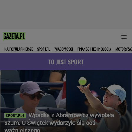
NAJPOPULARNIEJSZE
SPORT.PL
WIADOMOŚCI
FINANSE I TECHNOLOGIA
MOTORYZA
TO JEST SPORT
Wpadka z Abramowicz wywołała
szum. U Świątek wydarzyło się coś
ważniejszego