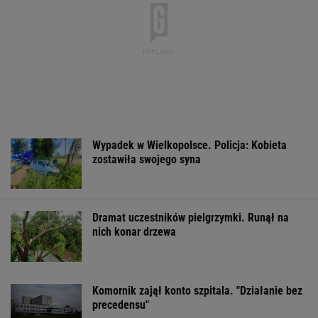
Do tej pory znane głównie z Europy
Zachodniej. Teraz takie miejsca powstają w
Polsce
MATERIAŁ PROMOCYJNY
Wyniki Lotto
Miażdżąca opinia EBC.
Nadciąga OKI. 
06.08.2026 -
NBP nie może
weto Nawrocki
EkstraPensja,
finansować zbrojeń ze
Minister Domań
EkstraPremia,
sprzedaży złota
zabrał głos
Kaskada, Lotto,
LottoPlus, MiniLotto,
MultiMulti
WSPÓŁPRACA PŁATNA Z WYBORCZA.PL
ZROZUM, POZNAJ, ODKRYWAJ
SEKCJA Z SUBSKRYPCJĄ