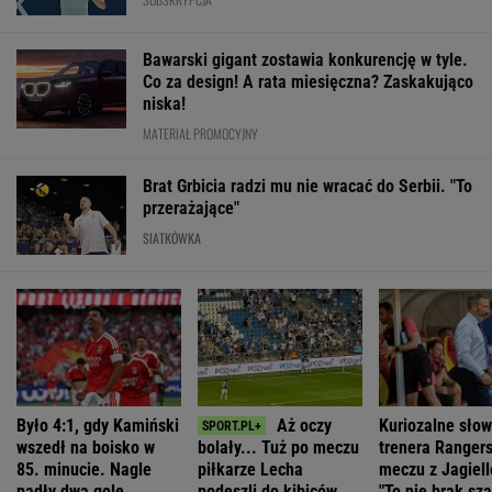
wszedł na boisko w
bolały... Tuż po meczu
trenera Ranger
85. minucie. Nagle
piłkarze Lecha
meczu z Jagiell
padły dwa gole
podeszli do kibiców.
"To nie brak sz
"Słuchajcie!"
SUBSKRYPCJA
WIĘCEJ NIŻ WYNIK. SUBSKRYBUJ
POLITYKA
Niemcy. Polska
To Morawiecki
Muzułmanin i
Romanowski w
weźmie udział
robił na
narodowiec.
klasztorze?
w rozmowach o
uroczystości
Kim jest raper,