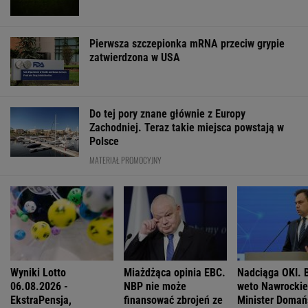
Cały świat uczy się od Ukraińców prowadzenia
wojny. Tylko nie Polacy
Ewa Woydyłło: dziś ja jestem głupiutka i
wystraszona. Przepraszam Igę Świątek
Polacy zaczęli mówić językiem "1670".
Fenomen, którego nikt nie planował
Wojciech Szot: 13 książek, na które czekam
nie tylko po wakacjach