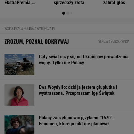
FINANSE I TECHNOLOGIA
Wygląda jak z horroru. Ma zastąpić ludzi
w najgroźniejszych akcjach
BIZNES