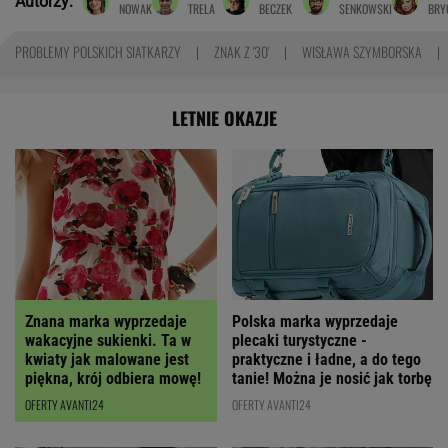
Autorzy:
NOWAK
TRELA
BECZEK
SENKOWSKI
BRY
PROBLEMY POLSKICH SIATKARZY
ZNAK Z '30'
WISŁAWA SZYMBORSKA
LETNIE OKAZJE
Polska marka wyprzedaje
Znana marka wyprzedaje
plecaki turystyczne -
wakacyjne sukienki. Ta w
praktyczne i ładne, a do tego
kwiaty jak malowane jest
tanie! Można je nosić jak torbę
piękna, krój odbiera mowę!
OFERTY AVANTI24
OFERTY AVANTI24