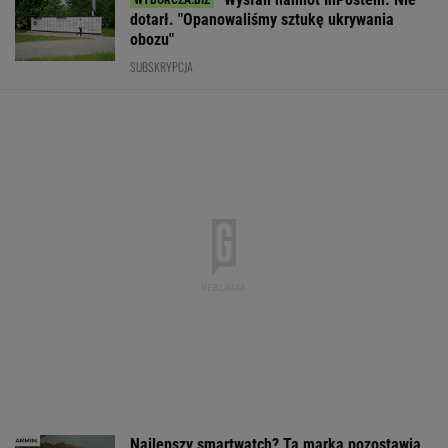
BIZNES
Zobaczył napis i był
Rekordowy kwartał
Państwo zapłac
pewien, że przegrał.
Orlenu. Zysk netto
problem z loka
Wyrzucił kupon wart
wystrzelił, a stacje za
Do Sejmu trafił
milion
granicą ratują marże
pomysł
WALUTY I GIEŁDA
EUR
USD
CHF
GBP
WIG
4,3001
3,7321
4,5953
5,0214
152 152,63
-0,05%
-0,05%
-0,01%
-0,04%
0,71%