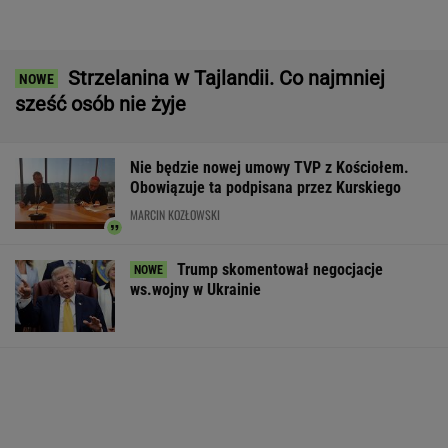
Wypadek w Wielkopolsce. Policja: Kobieta
zostawiła swojego syna
Dramat uczestników pielgrzymki. Runął na
nich konar drzewa
Komornik zajął konto szpitala. "Działanie bez
precedensu"
Pierwsza szczepionka mRNA przeciw grypie
zatwierdzona w USA