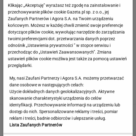
Klikając „Akceptuję” wyrażasz też zgodę na zainstalowanie i
przechowywanie plików cookie Gazeta.pl sp. z o.o., jej
Zaufanych Partnerów i Agora S.A. na Twoim urządzeniu
końcowym. Możesz w każdej chwili zmienić swoje preferencje
dotyczące plików cookie, wywołując narzędzie do zarządzania
twoimi preferencjami dot. przetwarzania danych poprzez
odnośnik „Ustawienia prywatności ” w stopce serwisu i
przechodząc do „Ustawień Zaawansowanych”. Zmiana
ustawień plików cookie możliwa jest także za pomocą ustawień
przeglądarki.
My, nasi Zaufani Partnerzy i Agora S.A. możemy przetwarzać
Córka Cruise'a i Holmes zagrała w teatrze.
dane osobowe w następujących celach:
Tyle osób przyszło na jej występ
Użycie dokładnych danych geolokalizacyjnych. Aktywne
skanowanie charakterystyki urządzenia do celów
identyfikacji. Przechowywanie informacji na urządzeniu lub
Rekord padł w niewielkim stawie. Taki okaz
dostęp do nich. Spersonalizowane reklamy i treści, pomiar
trafia się bardzo rzadko
reklam i treści, badnie odbiorców i ulepszanie usług.
Lista Zaufanych Partnerów