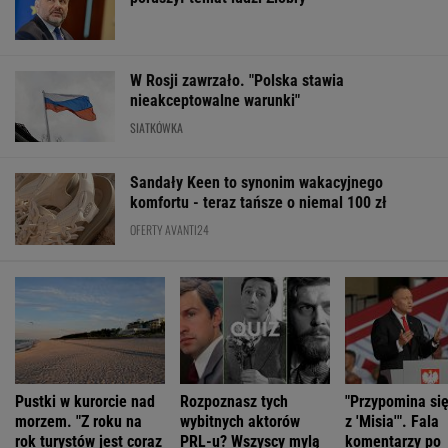
komfortu - teraz tańsze o niemal 100 zł
OFERTY AVANTI24
Pustki w kurorcie nad
Rozpoznasz tych
"Przypomina si
morzem. "Z roku na
wybitnych aktorów
z 'Misia'". Fala
rok turystów jest coraz
PRL-u? Wszyscy mylą
komentarzy po
mniej"
się w 8. pytaniu
rocznicy Nawro
ŻYĆ LEPIEJ