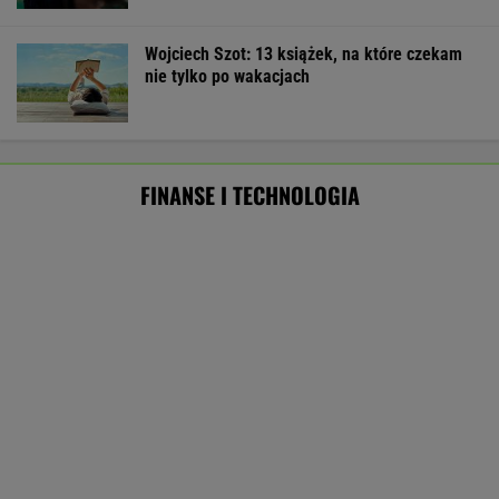
ZUS dopłaca Ukraińcom do emerytur.
Konfederacja grzmi, ale zapomina o ważnej
rzeczy
Wysłali namiot InPostem. Nie
dotarł. "Opanowaliśmy sztukę ukrywania
obozu"
SUBSKRYPCJA