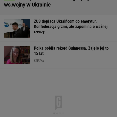
15 lat
KSIĄŻKA
Pytamy o 15 osób, których wstyd nie znać.
Wiesz, z czego słyną?