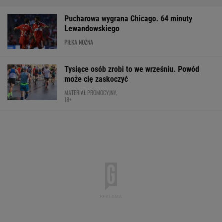
Nowy rozdział japońskiej precyzji. Lexus RZ
wraca w odświeżonej odsłonie i robi szał!
Majstersztyk
MATERIAŁ PROMOCYJNY
Oto następna rywalka Igi Świątek w Toronto!
To będzie hit
TENIS
Robi się bardzo gorąco. Tak wygląda ranking
UEFA po meczach polskich drużyn