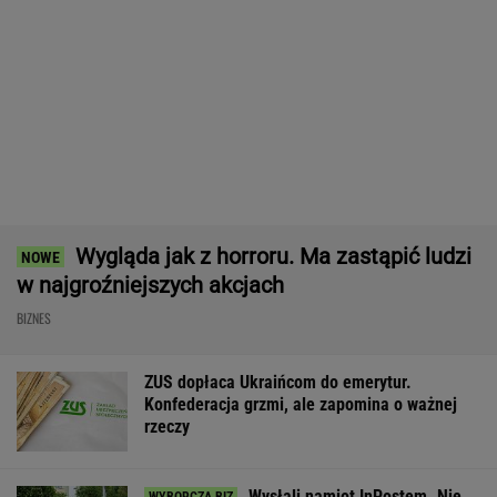
Najlepszy smartwatch? Ta marka pozostawia
konkurencję w tyle! Technologie? Na medal!
REKLAMA CENEO
Zmiany w 500 plus dla seniora. W 2027 r.
więcej osób ma dostać pieniądze
BIZNES
Rekord w Orlenie i nagła reakcja
byłego prezesa. Poszło o kierowców
BIZNES
Poszły przelewy. 100 mld dol. wypłacone. Ale
Donald Trump tego nie odpuści