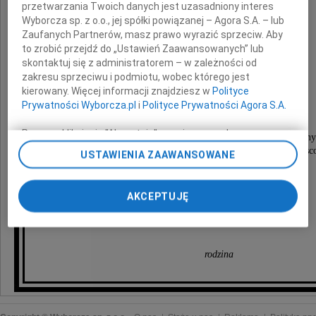
przetwarzania Twoich danych jest uzasadniony interes
Wyborcza sp. z o.o., jej spółki powiązanej – Agora S.A. – lub
Helena Pazik
Zaufanych Partnerów, masz prawo wyrazić sprzeciw. Aby
to zrobić przejdź do „Ustawień Zaawansowanych” lub
skontaktuj się z administratorem – w zależności od
ukochana Żona, Mama i Babcia
zakresu sprzeciwu i podmiotu, wobec którego jest
kierowany. Więcej informacji znajdziesz w
Polityce
Prywatności Wyborcza.pl
i
Polityce Prywatności Agora S.A.
Nabożeństwo żałobne odprawione zostanie
dnia 25 września 2009 roku o godzinie 8.40
Poprzez kliknięcie "Akceptuję" wyrażasz zgodę na
w kościele św. Wincentego na Bródnie (drewniany
zainstalowanie i przechowywanie plików typu cookie
po czym nastąpi odprowadzenie na cmentarz miejs
USTAWIENIA ZAAWANSOWANE
Wyborczej sp. z o. o. jej Zaufanych Partnerów i Agora S.A.
do grobu rodzinnego.
na Twoim urządzeniu końcowym. Możesz też w każdej
chwili zmienić swoje preferencje dot. plików cookie,
AKCEPTUJĘ
O czym zawiadamia
ponownie wywołując narzędzie do zarządzania Twoimi
pogrążona w głębokim smutku
preferencjami dot. przetwarzania danych poprzez
odnośnik „Ustawienia prywatności” w stopce serwisu i
przechodząc do sekcji „Ustawienia zaawansowane”.
rodzina
Zmiana ustawień plików cookie możliwa jest także za
pomocą ustawień przeglądarki.
My, nasi Zaufani Partnerzy i Agora S.A. możemy