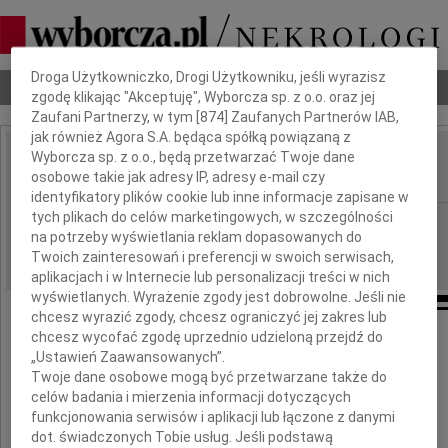
Dbamy o Twoją prywatność
Droga Użytkowniczko, Drogi Użytkowniku, jeśli wyrazisz
Nekrologi
Odeszli
Poradnik pogrzebowy
zgodę klikając "Akceptuję", Wyborcza sp. z o.o. oraz jej
Zaufani Partnerzy, w tym [
874
] Zaufanych Partnerów IAB,
jak również Agora S.A. będąca spółką powiązaną z
Wyborcza sp. z o.o., będą przetwarzać Twoje dane
Helena Pazik
IMIĘ I NAZWISKO:
osobowe takie jak adresy IP, adresy e-mail czy
identyfikatory plików cookie lub inne informacje zapisane w
tych plikach do celów marketingowych, w szczególności
Warszawa
REGION:
na potrzeby wyświetlania reklam dopasowanych do
23.09.2009
DATA EMISJI:
Twoich zainteresowań i preferencji w swoich serwisach,
aplikacjach i w Internecie lub personalizacji treści w nich
wyświetlanych. Wyrażenie zgody jest dobrowolne. Jeśli nie
chcesz wyrazić zgody, chcesz ograniczyć jej zakres lub
chcesz wycofać zgodę uprzednio udzieloną przejdź do
W dniu 20 września 2009 roku
„Ustawień Zaawansowanych”.
zmarła w wieku 82 lat
Twoje dane osobowe mogą być przetwarzane także do
celów badania i mierzenia informacji dotyczących
funkcjonowania serwisów i aplikacji lub łączone z danymi
dot. świadczonych Tobie usług. Jeśli podstawą