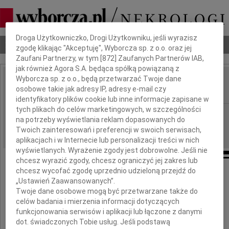
Dbamy o Twoją prywatność
Droga Użytkowniczko, Drogi Użytkowniku, jeśli wyrazisz
Nekrologi
Odeszli
Poradnik pogrzebowy
zgodę klikając "Akceptuję", Wyborcza sp. z o.o. oraz jej
Zaufani Partnerzy, w tym [
872
] Zaufanych Partnerów IAB,
jak również Agora S.A. będąca spółką powiązaną z
Wyborcza sp. z o.o., będą przetwarzać Twoje dane
Zygfryd Skrzypek
osobowe takie jak adresy IP, adresy e-mail czy
IMIĘ I NAZWISKO:
identyfikatory plików cookie lub inne informacje zapisane w
tych plikach do celów marketingowych, w szczególności
Katowice
REGION:
na potrzeby wyświetlania reklam dopasowanych do
04.07.2019
DATA EMISJI:
Twoich zainteresowań i preferencji w swoich serwisach,
aplikacjach i w Internecie lub personalizacji treści w nich
wyświetlanych. Wyrażenie zgody jest dobrowolne. Jeśli nie
chcesz wyrazić zgody, chcesz ograniczyć jej zakres lub
chcesz wycofać zgodę uprzednio udzieloną przejdź do
Z głębokim smutkiem żegnamy
„Ustawień Zaawansowanych”.
Twoje dane osobowe mogą być przetwarzane także do
celów badania i mierzenia informacji dotyczących
Zygfryda Skrzypka
funkcjonowania serwisów i aplikacji lub łączone z danymi
dot. świadczonych Tobie usług. Jeśli podstawą