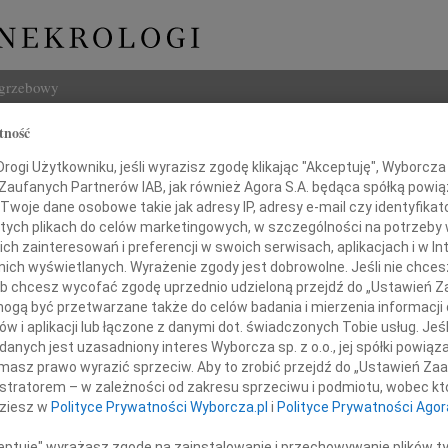
ogrzebowy
tność
Szukaj
ogi Użytkowniku, jeśli wyrazisz zgodę klikając "Akceptuję", Wyborcza sp
Imię i na
 Zaufanych Partnerów IAB, jak również Agora S.A. będąca spółką powi
Twoje dane osobowe takie jak adresy IP, adresy e-mail czy identyfikato
 tych plikach do celów marketingowych, w szczególności na potrzeby 
 zainteresowań i preferencji w swoich serwisach, aplikacjach i w Int
w nich wyświetlanych. Wyrażenie zgody jest dobrowolne. Jeśli nie chce
INNE NE
 lub chcesz wycofać zgodę uprzednio udzieloną przejdź do „Ustawień
Asia
gą być przetwarzane także do celów badania i mierzenia informacji
Asia 
w i aplikacji lub łączone z danymi dot. świadczonych Tobie usług. Jeś
Małgo
nych jest uzasadniony interes Wyborcza sp. z o.o., jej spółki powiąza
Z żal
masz prawo wyrazić sprzeciw. Aby to zrobić przejdź do „Ustawień Z
Janus
Żegnamy
istratorem – w zależności od zakresu sprzeciwu i podmiotu, wobec któ
Janus
dziesz w
Polityce Prywatności Wyborcza.pl
i
Polityce Prywatności Agor
Wacła
W dni
ceptuję" wyrażasz zgodę na zainstalowanie i przechowywanie plików t