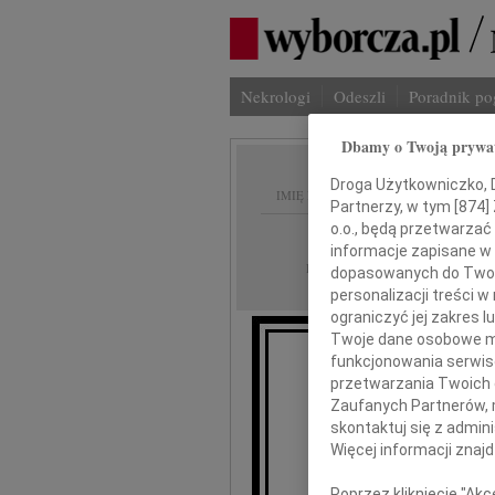
Nekrologi
Odeszli
Poradnik p
Dbamy o Twoją prywa
Droga Użytkowniczko, Dr
IMIĘ I NAZWISKO:
Partnerzy, w tym [
874
]
o.o., będą przetwarzać 
Warszawa
REGION:
informacje zapisane w
25.09.2009
DATA EMISJI:
dopasowanych do Twoich
personalizacji treści 
ograniczyć jej zakres
Twoje dane osobowe mo
funkcjonowania serwisó
przetwarzania Twoich da
Zaufanych Partnerów, 
skontaktuj się z admin
Więcej informacji znaj
Poprzez kliknięcie "Ak