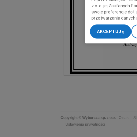
z o. o. jej Zaufanych 
A
swoje preferencje dot.
przetwarzania danych 
„Ustawienia zaawansow
AKCEPTUJĘ
My, nasi Zaufani Part
dokładnych danych geol
Andrzej,
Przechowywanie informa
treści, badnie odbiorcó
Copyright © Wyborcza sp. z o.o.
O nas
St
Ustawienia prywatności