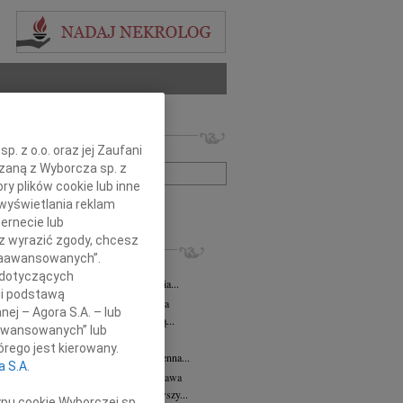
 nekrologów i wspomnień
. z o.o. oraz jej Zaufani
zwisko lub numer ogłoszenia:
ązaną z Wyborcza sp. z
ry plików cookie lub inne
wyświetlania reklam
+ szukanie zaawansowane
ernecie lub
sz wyrazić zgody, chcesz
KROLOGI
 Zaawansowanych”.
 Kułakowska
07.08.2026
Warszawa
 dotyczących
Kułakowska 8 czerwca 1984 - 9 sierpnia...
li podstawą
rzata Kościelska
07.08.2026
Warszawa
nej – Agora S.A. – lub
em żegnam prof. Małgorzatę Kościelską...
aawansowanych” lub
z Goetze
07.08.2026
Warszawa
rego jest kierowany.
z Goetze adwokat 9 lat bez Ciebie Bożenna...
a S.A.
wa Stec-Myśliwska
07.08.2026
Warszawa
u 4 sierpnia 2026 roku zmarła przeżywszy...
ypu cookie Wyborczej sp.