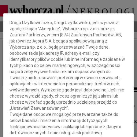
Dbamy o Twoją prywatność
Droga Użytkowniczko, Drogi Użytkowniku, jeśli wyrazisz
Nekrologi
Odeszli
Poradnik pogrzebowy
zgodę klikając "Akceptuję", Wyborcza sp. z o.o. oraz jej
Zaufani Partnerzy, w tym [
874
] Zaufanych Partnerów IAB,
jak również Agora S.A. będąca spółką powiązaną z
Wyborcza sp. z o.o., będą przetwarzać Twoje dane
osobowe takie jak adresy IP, adresy e-mail czy
IMIĘ I NAZWISKO:
identyfikatory plików cookie lub inne informacje zapisane w
Opole
tych plikach do celów marketingowych, w szczególności
REGION:
na potrzeby wyświetlania reklam dopasowanych do
01.07.2019
DATA EMISJI:
Twoich zainteresowań i preferencji w swoich serwisach,
aplikacjach i w Internecie lub personalizacji treści w nich
wyświetlanych. Wyrażenie zgody jest dobrowolne. Jeśli nie
chcesz wyrazić zgody, chcesz ograniczyć jej zakres lub
chcesz wycofać zgodę uprzednio udzieloną przejdź do
Rodzinie, bliskim i znajomym
„Ustawień Zaawansowanych”.
Twoje dane osobowe mogą być przetwarzane także do
celów badania i mierzenia informacji dotyczących
wyrazy głębokiego wspólczucia z powodu śmierc
funkcjonowania serwisów i aplikacji lub łączone z danymi
Pana
dot. świadczonych Tobie usług. Jeśli podstawą