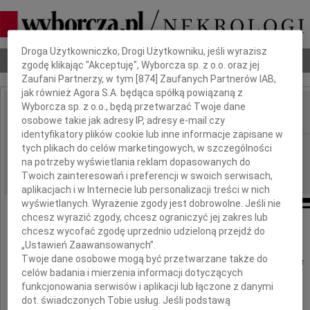
Dbamy o Twoją prywatność
Droga Użytkowniczko, Drogi Użytkowniku, jeśli wyrazisz
Nekrologi
Odeszli
Poradnik pogrzebowy
zgodę klikając "Akceptuję", Wyborcza sp. z o.o. oraz jej
Zaufani Partnerzy, w tym [
874
] Zaufanych Partnerów IAB,
jak również Agora S.A. będąca spółką powiązaną z
Wyborcza sp. z o.o., będą przetwarzać Twoje dane
osobowe takie jak adresy IP, adresy e-mail czy
IMIĘ I NAZWISKO:
identyfikatory plików cookie lub inne informacje zapisane w
Szczecin
tych plikach do celów marketingowych, w szczególności
REGION:
na potrzeby wyświetlania reklam dopasowanych do
27.06.2019
DATA EMISJI:
Twoich zainteresowań i preferencji w swoich serwisach,
aplikacjach i w Internecie lub personalizacji treści w nich
wyświetlanych. Wyrażenie zgody jest dobrowolne. Jeśli nie
chcesz wyrazić zgody, chcesz ograniczyć jej zakres lub
Naszemu Koledze
chcesz wycofać zgodę uprzednio udzieloną przejdź do
„Ustawień Zaawansowanych”.
Twoje dane osobowe mogą być przetwarzane także do
Szczepanowi Dzudzewiczowi
celów badania i mierzenia informacji dotyczących
funkcjonowania serwisów i aplikacji lub łączone z danymi
wyrazy głębokiego współczucia
dot. świadczonych Tobie usług. Jeśli podstawą