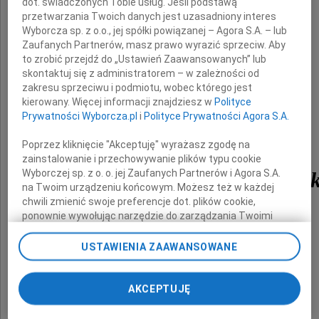
dot. świadczonych Tobie usług. Jeśli podstawą
Dziadek, Przyjaciel
przetwarzania Twoich danych jest uzasadniony interes
Wyborcza sp. z o.o., jej spółki powiązanej – Agora S.A. – lub
Zaufanych Partnerów, masz prawo wyrazić sprzeciw. Aby
to zrobić przejdź do „Ustawień Zaawansowanych” lub
skontaktuj się z administratorem – w zależności od
zakresu sprzeciwu i podmiotu, wobec którego jest
kierowany. Więcej informacji znajdziesz w
Polityce
Prywatności Wyborcza.pl
i
Polityce Prywatności Agora S.A.
Poprzez kliknięcie "Akceptuję" wyrażasz zgodę na
zainstalowanie i przechowywanie plików typu cookie
Wyborczej sp. z o. o. jej Zaufanych Partnerów i Agora S.A.
Ryszard Dziubandowsk
na Twoim urządzeniu końcowym. Możesz też w każdej
chwili zmienić swoje preferencje dot. plików cookie,
ponownie wywołując narzędzie do zarządzania Twoimi
preferencjami dot. przetwarzania danych poprzez
Ceremonia pogrzebowa odbędzie się w
odnośnik „Ustawienia prywatności” w stopce serwisu i
USTAWIENIA ZAAWANSOWANE
środę 19.06.2019 r. o godz.11.00 w Kościele
przechodząc do sekcji „Ustawienia zaawansowane”.
Zmiana ustawień plików cookie możliwa jest także za
pod wezwaniem św. Jacka w Opolu,
pomocą ustawień przeglądarki.
AKCEPTUJĘ
ul.Tysiąclecia 11.
My, nasi Zaufani Partnerzy i Agora S.A. możemy