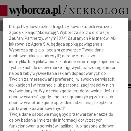
Dbamy o Twoją prywatność
Nekrologi
Odeszli
Poradnik pogrzebowy
Droga Użytkowniczko, Drogi Użytkowniku, jeśli wyrazisz
zgodę klikając "Akceptuję", Wyborcza sp. z o.o. oraz jej
Zaufani Partnerzy, w tym [
874
] Zaufanych Partnerów IAB,
jak również Agora S.A. będąca spółką powiązaną z
Wyborcza sp. z o.o., będą przetwarzać Twoje dane
IMIĘ I NAZWISKO:
osobowe takie jak adresy IP, adresy e-mail czy
identyfikatory plików cookie lub inne informacje zapisane w
Opole
REGION:
tych plikach do celów marketingowych, w szczególności
18.06.2019
DATA EMISJI:
na potrzeby wyświetlania reklam dopasowanych do
Twoich zainteresowań i preferencji w swoich serwisach,
aplikacjach i w Internecie lub personalizacji treści w nich
wyświetlanych. Wyrażenie zgody jest dobrowolne. Jeśli nie
chcesz wyrazić zgody, chcesz ograniczyć jej zakres lub
Zawiadamiamy z głębokim żalem,
chcesz wycofać zgodę uprzednio udzieloną przejdź do
że odszedł do Wieczności
„Ustawień Zaawansowanych”.
Twoje dane osobowe mogą być przetwarzane także do
celów badania i mierzenia informacji dotyczących
Mąż, Ojciec,
funkcjonowania serwisów i aplikacji lub łączone z danymi