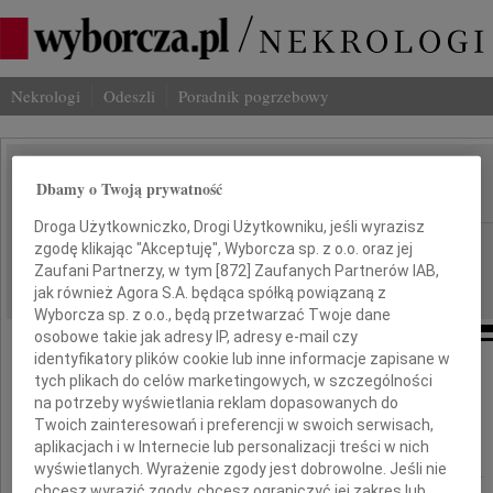
Nekrologi
Odeszli
Poradnik pogrzebowy
teresa Ofrecht
Dbamy o Twoją prywatność
IMIĘ I NAZWISKO:
Droga Użytkowniczko, Drogi Użytkowniku, jeśli wyrazisz
Radom
REGION:
zgodę klikając "Akceptuję", Wyborcza sp. z o.o. oraz jej
Zaufani Partnerzy, w tym [
872
] Zaufanych Partnerów IAB,
17.06.2019
DATA EMISJI:
jak również Agora S.A. będąca spółką powiązaną z
Wyborcza sp. z o.o., będą przetwarzać Twoje dane
osobowe takie jak adresy IP, adresy e-mail czy
identyfikatory plików cookie lub inne informacje zapisane w
tych plikach do celów marketingowych, w szczególności
Z głębokim żalem i smutkiem
na potrzeby wyświetlania reklam dopasowanych do
zawiadamiamy o śmierci
Twoich zainteresowań i preferencji w swoich serwisach,
Naszej Najukochańszej Mamy i Babci.
aplikacjach i w Internecie lub personalizacji treści w nich
wyświetlanych. Wyrażenie zgody jest dobrowolne. Jeśli nie
Odeszła od nas w dniu 13 czerwca 2019 roku
chcesz wyrazić zgody, chcesz ograniczyć jej zakres lub