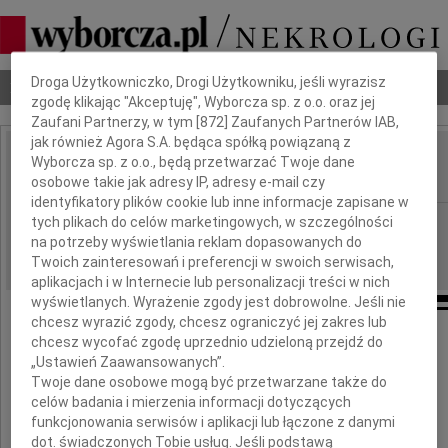
Dbamy o Twoją prywatność
Droga Użytkowniczko, Drogi Użytkowniku, jeśli wyrazisz
Nekrologi
Odeszli
Poradnik pogrzebowy
zgodę klikając "Akceptuję", Wyborcza sp. z o.o. oraz jej
Zaufani Partnerzy, w tym [
872
] Zaufanych Partnerów IAB,
jak również Agora S.A. będąca spółką powiązaną z
Wojciech Kwiatkowski
Wyborcza sp. z o.o., będą przetwarzać Twoje dane
IMIĘ I NAZWISKO:
osobowe takie jak adresy IP, adresy e-mail czy
identyfikatory plików cookie lub inne informacje zapisane w
Bydgoszcz
tych plikach do celów marketingowych, w szczególności
REGION:
na potrzeby wyświetlania reklam dopasowanych do
05.06.2019
DATA EMISJI:
Twoich zainteresowań i preferencji w swoich serwisach,
aplikacjach i w Internecie lub personalizacji treści w nich
wyświetlanych. Wyrażenie zgody jest dobrowolne. Jeśli nie
chcesz wyrazić zgody, chcesz ograniczyć jej zakres lub
chcesz wycofać zgodę uprzednio udzieloną przejdź do
Szanownej Pani Wicedyrektor
„Ustawień Zaawansowanych”.
Twoje dane osobowe mogą być przetwarzane także do
celów badania i mierzenia informacji dotyczących
Magdalenie Kosiorek
funkcjonowania serwisów i aplikacji lub łączone z danymi
dot. świadczonych Tobie usług. Jeśli podstawą