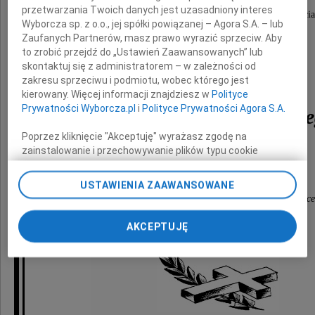
przetwarzania Twoich danych jest uzasadniony interes
wyrazy głębokiego współczucia i słowa wsparcia
Wyborcza sp. z o.o., jej spółki powiązanej – Agora S.A. – lub
z powodu śmierci
Zaufanych Partnerów, masz prawo wyrazić sprzeciw. Aby
to zrobić przejdź do „Ustawień Zaawansowanych” lub
skontaktuj się z administratorem – w zależności od
Taty
zakresu sprzeciwu i podmiotu, wobec którego jest
kierowany. Więcej informacji znajdziesz w
Polityce
Prywatności Wyborcza.pl
i
Polityce Prywatności Agora S.A.
Wojciecha Kwiatkowski
Poprzez kliknięcie "Akceptuję" wyrażasz zgodę na
zainstalowanie i przechowywanie plików typu cookie
składają
Wyborczej sp. z o. o. jej Zaufanych Partnerów i Agora S.A.
na Twoim urządzeniu końcowym. Możesz też w każdej
USTAWIENIA ZAAWANSOWANE
chwili zmienić swoje preferencje dot. plików cookie,
Dyrekcja i pracownicy LI Liceum Ogólnokształcąc
ponownie wywołując narzędzie do zarządzania Twoimi
im. Tadeusza Kościuszki w Warszawie
preferencjami dot. przetwarzania danych poprzez
AKCEPTUJĘ
odnośnik „Ustawienia prywatności” w stopce serwisu i
przechodząc do sekcji „Ustawienia zaawansowane”.
Zmiana ustawień plików cookie możliwa jest także za
pomocą ustawień przeglądarki.
My, nasi Zaufani Partnerzy i Agora S.A. możemy