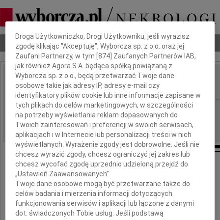
Dbamy o Twoją prywatność
Droga Użytkowniczko, Drogi Użytkowniku, jeśli wyrazisz
Nekrologi
Odeszli
Poradnik pogrzebowy
zgodę klikając "Akceptuję", Wyborcza sp. z o.o. oraz jej
Zaufani Partnerzy, w tym [
874
] Zaufanych Partnerów IAB,
jak również Agora S.A. będąca spółką powiązaną z
Wyborcza sp. z o.o., będą przetwarzać Twoje dane
Andrzej Smela
osobowe takie jak adresy IP, adresy e-mail czy
IMIĘ I NAZWISKO:
identyfikatory plików cookie lub inne informacje zapisane w
tych plikach do celów marketingowych, w szczególności
Katowice
REGION:
na potrzeby wyświetlania reklam dopasowanych do
25.05.2019
DATA EMISJI:
Twoich zainteresowań i preferencji w swoich serwisach,
aplikacjach i w Internecie lub personalizacji treści w nich
wyświetlanych. Wyrażenie zgody jest dobrowolne. Jeśli nie
chcesz wyrazić zgody, chcesz ograniczyć jej zakres lub
chcesz wycofać zgodę uprzednio udzieloną przejdź do
„Ustawień Zaawansowanych”.
Dnia 23 maja 2019 roku,
Twoje dane osobowe mogą być przetwarzane także do
zasnął w Panu przeżywszy 71 lat,
celów badania i mierzenia informacji dotyczących
najdroższy Mąż, Tata, Dziadek i Brat
funkcjonowania serwisów i aplikacji lub łączone z danymi
dot. świadczonych Tobie usług. Jeśli podstawą