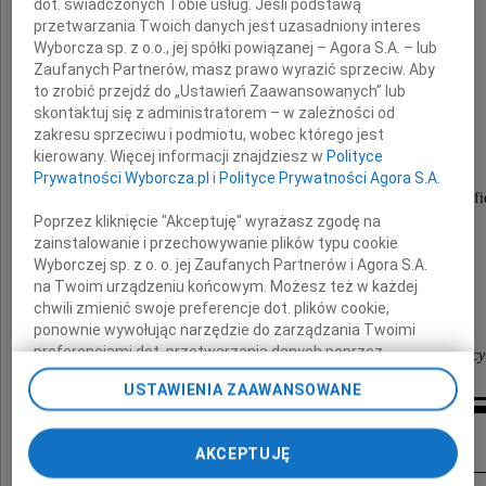
dot. świadczonych Tobie usług. Jeśli podstawą
przetwarzania Twoich danych jest uzasadniony interes
Wyborcza sp. z o.o., jej spółki powiązanej – Agora S.A. – lub
Zaufanych Partnerów, masz prawo wyrazić sprzeciw. Aby
Zofię Domańską
to zrobić przejdź do „Ustawień Zaawansowanych” lub
skontaktuj się z administratorem – w zależności od
zakresu sprzeciwu i podmiotu, wobec którego jest
żołnierza AK, pseudonim "Zocha",
kierowany. Więcej informacji znajdziesz w
Polityce
uczestniczkę Powstania Warszawskiego.
Prywatności Wyborcza.pl
i
Polityce Prywatności Agora S.A.
Naszą dzielną, wspaniałą przyjaciółkę, Panią Zofi
Poprzez kliknięcie "Akceptuję" wyrażasz zgodę na
zainstalowanie i przechowywanie plików typu cookie
Marianno, Elżuniu
Wyborczej sp. z o. o. jej Zaufanych Partnerów i Agora S.A.
na Twoim urządzeniu końcowym. Możesz też w każdej
jesteśmy z Wami
chwili zmienić swoje preferencje dot. plików cookie,
ponownie wywołując narzędzie do zarządzania Twoimi
preferencjami dot. przetwarzania danych poprzez
żołnierze Oddziału Osłonowego WZW - "Stebiacy
odnośnik „Ustawienia prywatności” w stopce serwisu i
USTAWIENIA ZAAWANSOWANE
przechodząc do sekcji „Ustawienia zaawansowane”.
Zmiana ustawień plików cookie możliwa jest także za
Kondolencje
pomocą ustawień przeglądarki.
AKCEPTUJĘ
My, nasi Zaufani Partnerzy i Agora S.A. możemy