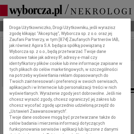
Dbamy o Twoją prywatność
Nekrologi
Odeszli
Poradnik pogrzebowy
Droga Użytkowniczko, Drogi Użytkowniku, jeśli wyrazisz
zgodę klikając "Akceptuję", Wyborcza sp. z o.o. oraz jej
Zaufani Partnerzy, w tym [
874
] Zaufanych Partnerów IAB,
jak również Agora S.A. będąca spółką powiązaną z
Zofia Domańska
Wyborcza sp. z o.o., będą przetwarzać Twoje dane
IMIĘ I NAZWISKO:
osobowe takie jak adresy IP, adresy e-mail czy
identyfikatory plików cookie lub inne informacje zapisane w
Warszawa
REGION:
tych plikach do celów marketingowych, w szczególności
23.09.2009
DATA EMISJI:
na potrzeby wyświetlania reklam dopasowanych do
Twoich zainteresowań i preferencji w swoich serwisach,
aplikacjach i w Internecie lub personalizacji treści w nich
wyświetlanych. Wyrażenie zgody jest dobrowolne. Jeśli nie
chcesz wyrazić zgody, chcesz ograniczyć jej zakres lub
Z wielkim smutkiem żegnamy zmarłą
chcesz wycofać zgodę uprzednio udzieloną przejdź do
17 września 2009 roku
„Ustawień Zaawansowanych”.
Twoje dane osobowe mogą być przetwarzane także do
celów badania i mierzenia informacji dotyczących
funkcjonowania serwisów i aplikacji lub łączone z danymi