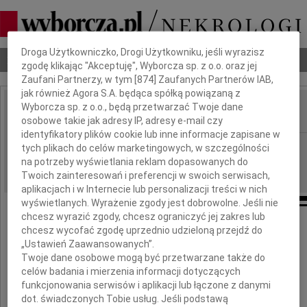
Dbamy o Twoją prywatność
Droga Użytkowniczko, Drogi Użytkowniku, jeśli wyrazisz
Nekrologi
Odeszli
Poradnik pogrzebowy
zgodę klikając "Akceptuję", Wyborcza sp. z o.o. oraz jej
Zaufani Partnerzy, w tym [
874
] Zaufanych Partnerów IAB,
jak również Agora S.A. będąca spółką powiązaną z
Wyborcza sp. z o.o., będą przetwarzać Twoje dane
osobowe takie jak adresy IP, adresy e-mail czy
IMIĘ I NAZWISKO:
identyfikatory plików cookie lub inne informacje zapisane w
Bydgoszcz
REGION:
tych plikach do celów marketingowych, w szczególności
na potrzeby wyświetlania reklam dopasowanych do
17.05.2019
DATA EMISJI:
Twoich zainteresowań i preferencji w swoich serwisach,
aplikacjach i w Internecie lub personalizacji treści w nich
wyświetlanych. Wyrażenie zgody jest dobrowolne. Jeśli nie
chcesz wyrazić zgody, chcesz ograniczyć jej zakres lub
chcesz wycofać zgodę uprzednio udzieloną przejdź do
Panu Profesorowi
„Ustawień Zaawansowanych”.
Twoje dane osobowe mogą być przetwarzane także do
Waldemarowi Halocie
celów badania i mierzenia informacji dotyczących
funkcjonowania serwisów i aplikacji lub łączone z danymi
dot. świadczonych Tobie usług. Jeśli podstawą
pogrążonemu w smutku