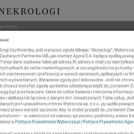
ogrzebowy
tność
Szukaj
ogi Użytkowniku, jeśli wyrazisz zgodę klikając "Akceptuję", Wyborcza sp
Imię i na
 Zaufanych Partnerów IAB, jak również Agora S.A. będąca spółką powi
Twoje dane osobowe takie jak adresy IP, adresy e-mail czy identyfikato
 tych plikach do celów marketingowych, w szczególności na potrzeby 
 zainteresowań i preferencji w swoich serwisach, aplikacjach i w Int
w nich wyświetlanych. Wyrażenie zgody jest dobrowolne. Jeśli nie chce
INNE NE
 lub chcesz wycofać zgodę uprzednio udzieloną przejdź do „Ustawień
06.0
gą być przetwarzane także do celów badania i mierzenia informacji
Sylwi
w i aplikacji lub łączone z danymi dot. świadczonych Tobie usług. Jeś
 rektorowi UKW w Bydgoszczy
05.0
nych jest uzasadniony interes Wyborcza sp. z o.o., jej spółki powiąza
Arlec
masz prawo wyrazić sprzeciw. Aby to zrobić przejdź do „Ustawień Z
Prof.dr.hab
30.0
istratorem – w zależności od zakresu sprzeciwu i podmiotu, wobec któ
Pani 
dziesz w
Polityce Prywatności Wyborcza.pl
i
Polityce Prywatności Agor
wi Ostoja-Zagórskiemu
Janus
Z głę
ceptuję" wyrażasz zgodę na zainstalowanie i przechowywanie plików t