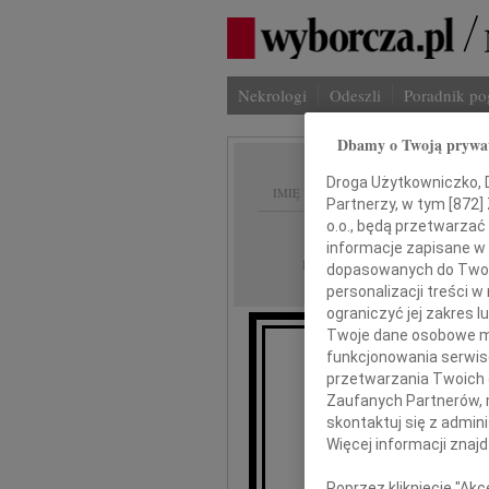
Nekrologi
Odeszli
Poradnik p
Dbamy o Twoją prywa
Droga Użytkowniczko, Dr
IMIĘ I NAZWISKO:
Partnerzy, w tym [
872
]
o.o., będą przetwarzać 
Bydgoszcz
REGION:
informacje zapisane w
17.05.2019
DATA EMISJI:
dopasowanych do Twoich
personalizacji treści 
ograniczyć jej zakres
Twoje dane osobowe mo
funkcjonowania serwisó
Byłemu
przetwarzania Twoich da
Zaufanych Partnerów, 
skontaktuj się z admin
Więcej informacji znaj
Januszo
Poprzez kliknięcie "Ak