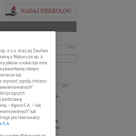
 nekrologów i wspomnień
. z o.o. oraz jej Zaufani
zwisko lub numer ogłoszenia:
ązaną z Wyborcza sp. z
ry plików cookie lub inne
wyświetlania reklam
+ szukanie zaawansowane
ernecie lub
sz wyrazić zgody, chcesz
KROLOGI
 Zaawansowanych”.
8.2026
Bydgoszcz
 dotyczących
i Kramkowskiej wraz z Rodziną wyrazy...
li podstawą
8.2026
Bydgoszcz
nej – Agora S.A. – lub
ie Stanisławskiej oraz Jej Najbliższym...
aawansowanych” lub
7.2026
Bydgoszcz
rego jest kierowany.
Elżbiecie Skwierzyńskiej Członkini Rady...
a S.A.
z Ostoja-Zagórski
15.07.2026
Bydgoszcz
bokim smutkiem żegnamy prof. dr. hab....
ypu cookie Wyborczej sp.