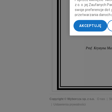
z o. o. jej Zaufanych 
wy
swoje preferencje dot.
przetwarzania danych 
„Ustawienia zaawansow
AKCEPTUJĘ
My, nasi Zaufani Part
dokładnych danych geol
Przechowywanie informa
treści, badnie odbiorcó
Prof. Krystyna Ma
Copyright © Wyborcza sp. z o.o.
O nas
St
Ustawienia prywatności