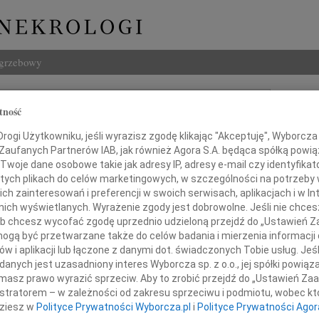
ogrzebowy
Szukaj
tność
Imię i na
ogi Użytkowniku, jeśli wyrazisz zgodę klikając "Akceptuję", Wyborcza sp
 Zaufanych Partnerów IAB, jak również Agora S.A. będąca spółką powi
Twoje dane osobowe takie jak adresy IP, adresy e-mail czy identyfikato
 tych plikach do celów marketingowych, w szczególności na potrzeby 
INNE NE
 zainteresowań i preferencji w swoich serwisach, aplikacjach i w Int
w nich wyświetlanych. Wyrażenie zgody jest dobrowolne. Jeśli nie chce
Małgo
 lub chcesz wycofać zgodę uprzednio udzieloną przejdź do „Ustawień
Z głę
gą być przetwarzane także do celów badania i mierzenia informacji
Marta
w i aplikacji lub łączone z danymi dot. świadczonych Tobie usług. Jeś
alem przyjęliśmy wiadomość o śmierci
Z głę
nych jest uzasadniony interes Wyborcza sp. z o.o., jej spółki powiąza
Stani
masz prawo wyrazić sprzeciw. Aby to zrobić przejdź do „Ustawień Z
Z głę
f. dr. hab. n. med.
istratorem – w zależności od zakresu sprzeciwu i podmiotu, wobec któ
Adam 
dziesz w
Polityce Prywatności Wyborcza.pl
i
Polityce Prywatności Agor
Zarzą