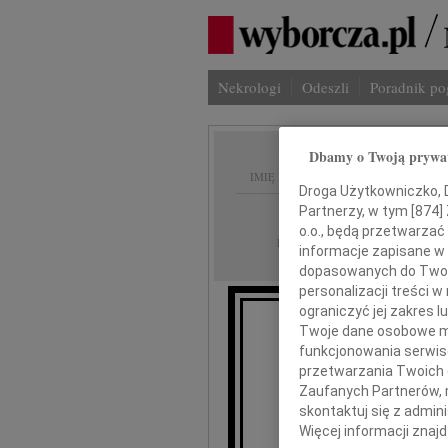
Nekrologi
Odeszli
Poradnik p
Dbamy o Twoją prywa
IMIĘ I NAZWISKO:
Droga Użytkowniczko, Dr
Partnerzy, w tym [
874
]
cała Polska
REGION:
o.o., będą przetwarzać 
24.09.2009
DATA EMISJI:
informacje zapisane w
dopasowanych do Twoich
personalizacji treści 
ograniczyć jej zakres
Twoje dane osobowe mo
funkcjonowania serwisó
Z głębokim ż
przetwarzania Twoich da
Zaufanych Partnerów, 
pro
skontaktuj się z admin
Więcej informacji znaj