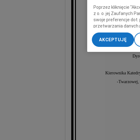
Poprzez kliknięcie "Ak
Janu
z o. o. jej Zaufanych 
swoje preferencje dot.
przetwarzania danych 
„Ustawienia zaawansow
JM Rektora A
AKCEPTUJĘ
My, nasi Zaufani Part
dokładnych danych geol
Dyre
Przechowywanie informa
treści, badnie odbiorcó
Kierownika Katedry
-Twarzowej, 