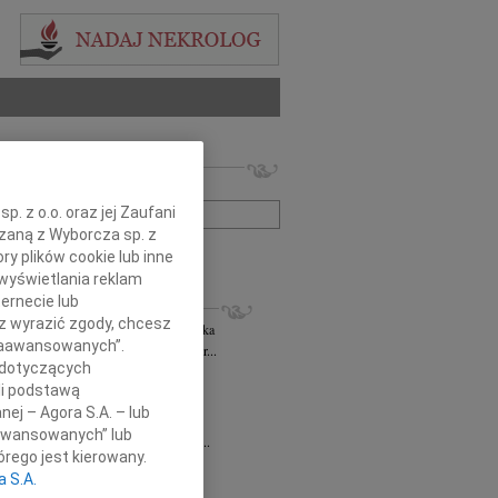
 nekrologów i wspomnień
zwisko lub numer ogłoszenia:
. z o.o. oraz jej Zaufani
ązaną z Wyborcza sp. z
+ szukanie zaawansowane
ry plików cookie lub inne
wyświetlania reklam
KROLOGI
ernecie lub
sz wyrazić zgody, chcesz
rzata Kościelska
06.08.2026
cała Polska
 Zaawansowanych”.
bokim smutkiem żegnam Panią Profesor...
 dotyczących
 Rytel
31.07.2026
cała Polska
li podstawą
bokim żalem w sercu żegnamy naszą...
nej – Agora S.A. – lub
sław Gomułka
27.07.2026
cała Polska
aawansowanych” lub
bokim żalem przyjęliśmy wiadomość o...
rego jest kierowany.
Pilecki
17.07.2026
cała Polska
a S.A.
d Podkarpackiego Stowarzyszenia...