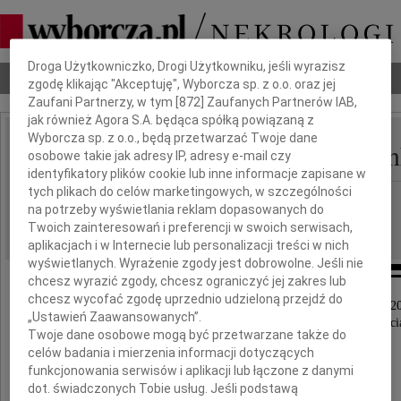
Dbamy o Twoją prywatność
Droga Użytkowniczko, Drogi Użytkowniku, jeśli wyrazisz
Nekrologi
Odeszli
Poradnik pogrzebowy
zgodę klikając "Akceptuję", Wyborcza sp. z o.o. oraz jej
Zaufani Partnerzy, w tym [
872
] Zaufanych Partnerów IAB,
jak również Agora S.A. będąca spółką powiązaną z
Wyborcza sp. z o.o., będą przetwarzać Twoje dane
Mieczysława Prymaczen
osobowe takie jak adresy IP, adresy e-mail czy
IMIĘ I NAZWISKO:
identyfikatory plików cookie lub inne informacje zapisane w
tych plikach do celów marketingowych, w szczególności
cała Polska
REGION:
na potrzeby wyświetlania reklam dopasowanych do
14.05.2019
DATA EMISJI:
Twoich zainteresowań i preferencji w swoich serwisach,
aplikacjach i w Internecie lub personalizacji treści w nich
wyświetlanych. Wyrażenie zgody jest dobrowolne. Jeśli nie
chcesz wyrazić zgody, chcesz ograniczyć jej zakres lub
chcesz wycofać zgodę uprzednio udzieloną przejdź do
Z głębokim żalem zawiadamiamy, że dnia 12 maja 20
„Ustawień Zaawansowanych”.
odeszła nasza ukochana Mama, Babcia i Prababci
Twoje dane osobowe mogą być przetwarzane także do
celów badania i mierzenia informacji dotyczących
funkcjonowania serwisów i aplikacji lub łączone z danymi
dot. świadczonych Tobie usług. Jeśli podstawą