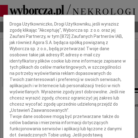
Dbamy o Twoją prywatność
Droga Użytkowniczko, Drogi Użytkowniku, jeśli wyrazisz
Nekrologi
Odeszli
Poradnik pogrzebowy
zgodę klikając "Akceptuję", Wyborcza sp. z o.o. oraz jej
Zaufani Partnerzy, w tym [
872
] Zaufanych Partnerów IAB,
jak również Agora S.A. będąca spółką powiązaną z
Wyborcza sp. z o.o., będą przetwarzać Twoje dane
IMIĘ I NAZWISKO:
osobowe takie jak adresy IP, adresy e-mail czy
identyfikatory plików cookie lub inne informacje zapisane w
Wrocław
REGION:
tych plikach do celów marketingowych, w szczególności
na potrzeby wyświetlania reklam dopasowanych do
04.05.2019
DATA EMISJI:
Twoich zainteresowań i preferencji w swoich serwisach,
aplikacjach i w Internecie lub personalizacji treści w nich
wyświetlanych. Wyrażenie zgody jest dobrowolne. Jeśli nie
chcesz wyrazić zgody, chcesz ograniczyć jej zakres lub
chcesz wycofać zgodę uprzednio udzieloną przejdź do
Z ogromnym bólem przyjąłem wiadomość o śmier
„Ustawień Zaawansowanych”.
Twoje dane osobowe mogą być przetwarzane także do
Izabeli
celów badania i mierzenia informacji dotyczących
funkcjonowania serwisów i aplikacji lub łączone z danymi
dot. świadczonych Tobie usług. Jeśli podstawą