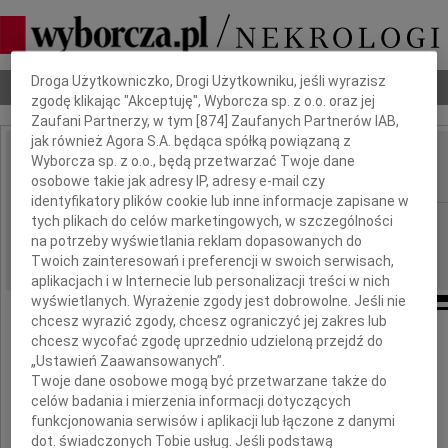
Dbamy o Twoją prywatność
Droga Użytkowniczko, Drogi Użytkowniku, jeśli wyrazisz
Nekrologi
Odeszli
Poradnik pogrzebowy
zgodę klikając "Akceptuję", Wyborcza sp. z o.o. oraz jej
Zaufani Partnerzy, w tym [
874
] Zaufanych Partnerów IAB,
jak również Agora S.A. będąca spółką powiązaną z
Bolesław Boczek
Wyborcza sp. z o.o., będą przetwarzać Twoje dane
IMIĘ I NAZWISKO:
osobowe takie jak adresy IP, adresy e-mail czy
identyfikatory plików cookie lub inne informacje zapisane w
Gdańsk
tych plikach do celów marketingowych, w szczególności
REGION:
na potrzeby wyświetlania reklam dopasowanych do
06.05.2019
DATA EMISJI:
Twoich zainteresowań i preferencji w swoich serwisach,
aplikacjach i w Internecie lub personalizacji treści w nich
wyświetlanych. Wyrażenie zgody jest dobrowolne. Jeśli nie
chcesz wyrazić zgody, chcesz ograniczyć jej zakres lub
chcesz wycofać zgodę uprzednio udzieloną przejdź do
„Ustawień Zaawansowanych”.
Twoje dane osobowe mogą być przetwarzane także do
celów badania i mierzenia informacji dotyczących
funkcjonowania serwisów i aplikacji lub łączone z danymi
Profesor
dot. świadczonych Tobie usług. Jeśli podstawą