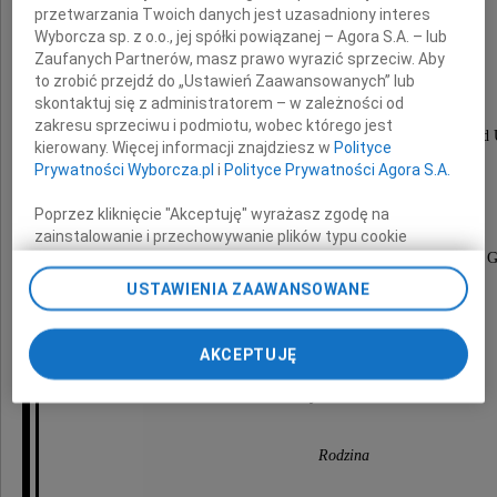
przetwarzania Twoich danych jest uzasadniony interes
Bolesław Boczek
Wyborcza sp. z o.o., jej spółki powiązanej – Agora S.A. – lub
Zaufanych Partnerów, masz prawo wyrazić sprzeciw. Aby
to zrobić przejdź do „Ustawień Zaawansowanych” lub
skontaktuj się z administratorem – w zależności od
urodzony 30 marca 1922 roku ,
zakresu sprzeciwu i podmiotu, wobec którego jest
absolwent UJ w Krakowie, profesor Kent State i Harvard 
kierowany. Więcej informacji znajdziesz w
Polityce
w USA oraz wielu innych uczelni,
Prywatności Wyborcza.pl
i
Polityce Prywatności Agora S.A.
zmarł 16 kwietnia 2018 roku w USA.
Poprzez kliknięcie "Akceptuję" wyrażasz zgodę na
zainstalowanie i przechowywanie plików typu cookie
Jego prochy spoczną na Cmentarzu Witomińskim w G
Wyborczej sp. z o. o. jej Zaufanych Partnerów i Agora S.A.
na Twoim urządzeniu końcowym. Możesz też w każdej
USTAWIENIA ZAAWANSOWANE
Uroczystość pogrzebowa odbędzie się
chwili zmienić swoje preferencje dot. plików cookie,
w piątek 10 maja 2019 o godz. 12.30.
ponownie wywołując narzędzie do zarządzania Twoimi
preferencjami dot. przetwarzania danych poprzez
AKCEPTUJĘ
odnośnik „Ustawienia prywatności” w stopce serwisu i
przechodząc do sekcji „Ustawienia zaawansowane”.
O czym zawiadamia
Zmiana ustawień plików cookie możliwa jest także za
pomocą ustawień przeglądarki.
Rodzina
My, nasi Zaufani Partnerzy i Agora S.A. możemy