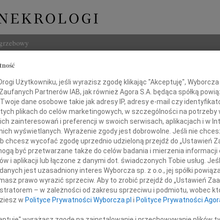
ogrzebowy
tność
Szukaj
ogi Użytkowniku, jeśli wyrazisz zgodę klikając "Akceptuję", Wyborcza sp
Imię i na
 Zaufanych Partnerów IAB, jak również Agora S.A. będąca spółką powi
Twoje dane osobowe takie jak adresy IP, adresy e-mail czy identyfikato
 tych plikach do celów marketingowych, w szczególności na potrzeby 
 zainteresowań i preferencji w swoich serwisach, aplikacjach i w Int
w nich wyświetlanych. Wyrażenie zgody jest dobrowolne. Jeśli nie chce
INNE NE
 lub chcesz wycofać zgodę uprzednio udzieloną przejdź do „Ustawień
Elżbi
gą być przetwarzane także do celów badania i mierzenia informacji
Z głę
w i aplikacji lub łączone z danymi dot. świadczonych Tobie usług. Jeś
Alina
Z żalem zawiadamiamy,
nych jest uzasadniony interes Wyborcza sp. z o.o., jej spółki powiąza
Alina
masz prawo wyrazić sprzeciw. Aby to zrobić przejdź do „Ustawień Z
poznańska społeczniczka i aktywistka
Małgo
istratorem – w zależności od zakresu sprzeciwu i podmiotu, wobec któ
Z głę
dziesz w
Polityce Prywatności Wyborcza.pl
i
Polityce Prywatności Agor
Witol
anna Darecka
Z głę
ceptuję" wyrażasz zgodę na zainstalowanie i przechowywanie plików t