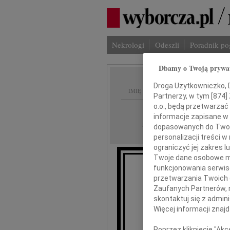
Nekrologi
Odeszli
Poradnik p
Dbamy o Twoją prywa
Droga Użytkowniczko, Dr
IMIĘ I NAZWISKO:
Partnerzy, w tym [
874
]
o.o., będą przetwarzać 
Poznań
REGION:
informacje zapisane w
17.04.2019
DATA EMISJI:
dopasowanych do Twoich
personalizacji treści 
ograniczyć jej zakres
Twoje dane osobowe mo
funkcjonowania serwisó
przetwarzania Twoich da
Zaufanych Partnerów, 
że odeszła 
skontaktuj się z admin
Więcej informacji znaj
Jo
Poprzez kliknięcie "Ak