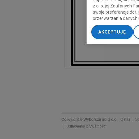
z o. o. jej Zaufanych 
swoje preferencje dot.
Pogrzeb odbędzie 
przetwarzania danych 
„Ustawienia zaawansow
AKCEPTUJĘ
Niezłomna posta
My, nasi Zaufani Part
dokładnych danych geol
Przechowywanie informa
treści, badnie odbiorcó
Copyright © Wyborcza sp. z o.o.
O nas
St
Ustawienia prywatności