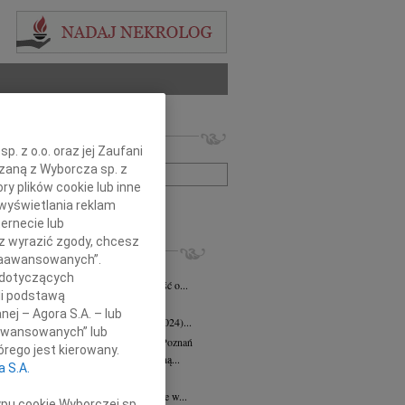
 nekrologów i wspomnień
. z o.o. oraz jej Zaufani
zwisko lub numer ogłoszenia:
ązaną z Wyborcza sp. z
ry plików cookie lub inne
wyświetlania reklam
+ szukanie zaawansowane
ernecie lub
sz wyrazić zgody, chcesz
KROLOGI
 Zaawansowanych”.
eta Fikus
05.08.2026
Poznań
 dotyczących
bokim smutkiem przyjęliśmy wiadomość o...
li podstawą
 Augustynowicz
03.07.2026
Poznań
nej – Agora S.A. – lub
 Augustynowicz z domu Hinz (1979-2024)...
aawansowanych” lub
rzata Oleśkowicz-Popiel
08.06.2026
Poznań
rego jest kierowany.
bokim smutkiem żegnamy naszą wybitną...
a S.A.
d Szulc
13.05.2026
Poznań
bokim żalem przyjęliśmy wiadomość, że w...
ypu cookie Wyborczej sp.