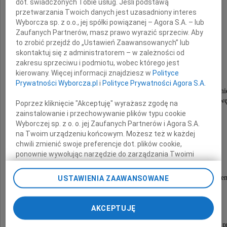
dot. świadczonych Tobie usług. Jeśli podstawą
przetwarzania Twoich danych jest uzasadniony interes
Wyborcza sp. z o.o., jej spółki powiązanej – Agora S.A. – lub
Zaufanych Partnerów, masz prawo wyrazić sprzeciw. Aby
Wojciech Kowerski
to zrobić przejdź do „Ustawień Zaawansowanych” lub
skontaktuj się z administratorem – w zależności od
zakresu sprzeciwu i podmiotu, wobec którego jest
dumny obywatel Sopotu
kierowany. Więcej informacji znajdziesz w
Polityce
zachwycony swoim miastem i żyjący nim,
Prywatności Wyborcza.pl
i
Polityce Prywatności Agora S.A.
wieloletni gospodarz toru na sopockim hipodromi
strażnik pamięci o czasach minionych, przeuroczy gawę
Poprzez kliknięcie "Akceptuję" wyrażasz zgodę na
człowiek miliona talentów i umiejętności
zainstalowanie i przechowywanie plików typu cookie
Wyborczej sp. z o. o. jej Zaufanych Partnerów i Agora S.A.
na Twoim urządzeniu końcowym. Możesz też w każdej
a dla nas przede wszystkim
chwili zmienić swoje preferencje dot. plików cookie,
Mąż, Tata, Teść i Dziadek
ponownie wywołując narzędzie do zarządzania Twoimi
preferencjami dot. przetwarzania danych poprzez
odnośnik „Ustawienia prywatności” w stopce serwisu i
Był dobrym, serdecznym i kochanym Człowiekie
USTAWIENIA ZAAWANSOWANE
przechodząc do sekcji „Ustawienia zaawansowane”.
który zasłużył na wdzięczną pamięć.
Zmiana ustawień plików cookie możliwa jest także za
pomocą ustawień przeglądarki.
Pożegnanie nastąpi 16 kwietnia 2019 r.
AKCEPTUJĘ
na Cmentarzu Komunalnym w Sopocie:
My, nasi Zaufani Partnerzy i Agora S.A. możemy
o 12.30 - Msza Święta, o 13.00 wyprowadzenie urny z p