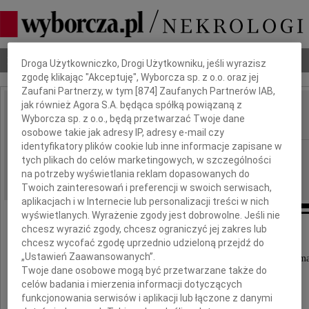
Dbamy o Twoją prywatność
Nekrologi
Odeszli
Poradnik pogrzebowy
Droga Użytkowniczko, Drogi Użytkowniku, jeśli wyrazisz
zgodę klikając "Akceptuję", Wyborcza sp. z o.o. oraz jej
Zaufani Partnerzy, w tym [
874
] Zaufanych Partnerów IAB,
jak również Agora S.A. będąca spółką powiązaną z
Wojciech Kowerski
Wyborcza sp. z o.o., będą przetwarzać Twoje dane
IMIĘ I NAZWISKO:
osobowe takie jak adresy IP, adresy e-mail czy
identyfikatory plików cookie lub inne informacje zapisane w
Gdańsk
REGION:
tych plikach do celów marketingowych, w szczególności
12.04.2019
na potrzeby wyświetlania reklam dopasowanych do
DATA EMISJI:
Twoich zainteresowań i preferencji w swoich serwisach,
aplikacjach i w Internecie lub personalizacji treści w nich
wyświetlanych. Wyrażenie zgody jest dobrowolne. Jeśli nie
chcesz wyrazić zgody, chcesz ograniczyć jej zakres lub
chcesz wycofać zgodę uprzednio udzieloną przejdź do
Ze smutkiem zawiadamiamy,
„Ustawień Zaawansowanych”.
że 10 kwietnia 2019 roku po ciężkiej chorobie zma
Twoje dane osobowe mogą być przetwarzane także do
celów badania i mierzenia informacji dotyczących
funkcjonowania serwisów i aplikacji lub łączone z danymi