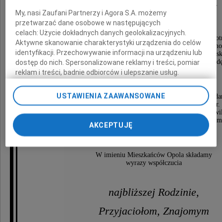
i wrażliwego społecznika kochającego Opole,
ale przede wszystkim ludzi.
My, nasi Zaufani Partnerzy i Agora S.A. możemy
przetwarzać dane osobowe w następujących
celach:
Użycie dokładnych danych geolokalizacyjnych.
Śp. Roman Kirstein zakładał Bank Pomocy Bezrobo
Aktywne skanowanie charakterystyki urządzenia do celów
który w latach osiemdziesiątych ubiegłego wieku zajmo
identyfikacji. Przechowywanie informacji na urządzeniu lub
niesieniem pomocy dla szykanowanych działaczy opolsk
Wrażliwość na ludzką krzywdę, cierpienie i bied
dostęp do nich. Spersonalizowane reklamy i treści, pomiar
pozostała w nim do końca.
reklam i treści, badnie odbiorców i ulepszanie usług.
Lista Zaufanych Partnerów
USTAWIENIA ZAAWANSOWANE
Wspólnie planowaliśmy otwarcie Izby Pamięci Solida
z okazji 30. rocznicy wyborów czerwca 1989 r.
Śp. Roman Kirstein nie doczekał tej wielkiej chwil
ale obiecujemy zawsze pamiętać o nim i o całym
AKCEPTUJĘ
jego wolnościowym dorobku.
W imieniu Mieszkańców Opola składamy
wyrazy współczucia
najbliższej Rodzinie,
Przyjaciołom, Znajomym