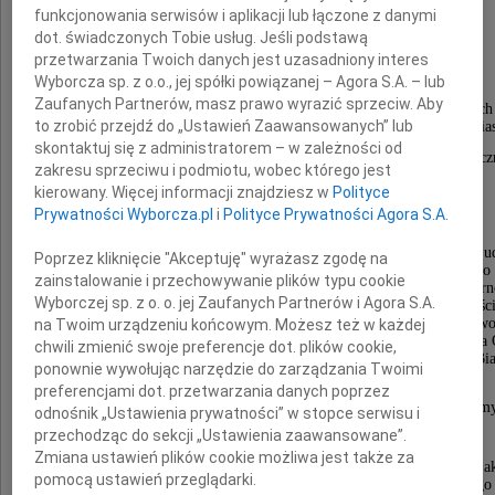
Roman Kirstein
funkcjonowania serwisów i aplikacji lub łączone z danymi
dot. świadczonych Tobie usług. Jeśli podstawą
przetwarzania Twoich danych jest uzasadniony interes
Wyborcza sp. z o.o., jej spółki powiązanej – Agora S.A. – lub
Zaufanych Partnerów, masz prawo wyrazić sprzeciw. Aby
założyciel pierwszej Solidarności i jej opolskich
to zrobić przejdź do „Ustawień Zaawansowanych” lub
struktur, wybitny OPOLANIN i Zasłużony Obywatel Mias
skontaktuj się z administratorem – w zależności od
Jedna z najwybitniejszych postaci antykomunistycz
zakresu sprzeciwu i podmiotu, wobec którego jest
opozycji w czasach PRL-u,
kierowany. Więcej informacji znajdziesz w
Polityce
uczestnik protestów w sierpniu 1980 roku.
Prywatności Wyborcza.pl
i
Polityce Prywatności Agora S.A.
Jako przedstawiciel opolskich zakładów pracy brał u
Poprzez kliknięcie "Akceptuję" wyrażasz zgodę na
w historycznym spotkaniu w Gdańsku, podczas którego 
zainstalowanie i przechowywanie plików typu cookie
decyzja o powołaniu związku zawodowego "Solidarn
Wyborczej sp. z o. o. jej Zaufanych Partnerów i Agora S.A.
Następnie przewodniczący opolskiej Solidarnośc
oraz wiceprzewodniczący zarządu Regionu. W stanie w
na Twoim urządzeniu końcowym. Możesz też w każdej
internowany, a w wolnej Polsce członek Rady Miasta
chwili zmienić swoje preferencje dot. plików cookie,
pierwszej kadencji, zawsze wspierający Polaków na Bia
ponownie wywołując narzędzie do zarządzania Twoimi
inicjator powstania rad dzielnic.
preferencjami dot. przetwarzania danych poprzez
Bez niego Opole nie byłoby miastem, jakie znamy
odnośnik „Ustawienia prywatności” w stopce serwisu i
przechodząc do sekcji „Ustawienia zaawansowane”.
Zmiana ustawień plików cookie możliwa jest także za
Straciliśmy wspaniałego Człowieka, do ostatniej chwili 
pomocą ustawień przeglądarki.
i zaangażowanego w Polskę i w region. Nietuzinkowego 