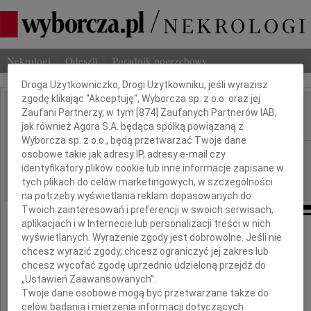
Nekrologi
Odeszli
Poradnik pogrzebowy
Dbamy o Twoją prywatność
Droga Użytkowniczko, Drogi Użytkowniku, jeśli wyrazisz
zgodę klikając "Akceptuję", Wyborcza sp. z o.o. oraz jej
Roman Kirstein
Zaufani Partnerzy, w tym [
874
] Zaufanych Partnerów IAB,
IMIĘ I NAZWISKO:
jak również Agora S.A. będąca spółką powiązaną z
Wyborcza sp. z o.o., będą przetwarzać Twoje dane
Opole
osobowe takie jak adresy IP, adresy e-mail czy
REGION:
identyfikatory plików cookie lub inne informacje zapisane w
10.04.2019
DATA EMISJI:
tych plikach do celów marketingowych, w szczególności
na potrzeby wyświetlania reklam dopasowanych do
Twoich zainteresowań i preferencji w swoich serwisach,
aplikacjach i w Internecie lub personalizacji treści w nich
Śmierć zawsze jest niespodziewana,
wyświetlanych. Wyrażenie zgody jest dobrowolne. Jeśli nie
nigdy nie jesteśmy na nią gotowi
chcesz wyrazić zgody, chcesz ograniczyć jej zakres lub
chcesz wycofać zgodę uprzednio udzieloną przejdź do
„Ustawień Zaawansowanych”.
Odszedł od nas
Twoje dane osobowe mogą być przetwarzane także do
celów badania i mierzenia informacji dotyczących