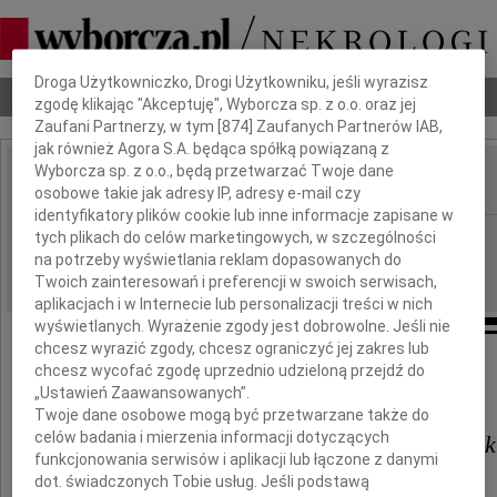
Dbamy o Twoją prywatność
Droga Użytkowniczko, Drogi Użytkowniku, jeśli wyrazisz
Nekrologi
Odeszli
Poradnik pogrzebowy
zgodę klikając "Akceptuję", Wyborcza sp. z o.o. oraz jej
Zaufani Partnerzy, w tym [
874
] Zaufanych Partnerów IAB,
jak również Agora S.A. będąca spółką powiązaną z
Wyborcza sp. z o.o., będą przetwarzać Twoje dane
osobowe takie jak adresy IP, adresy e-mail czy
IMIĘ I NAZWISKO:
identyfikatory plików cookie lub inne informacje zapisane w
Łódź
tych plikach do celów marketingowych, w szczególności
REGION:
na potrzeby wyświetlania reklam dopasowanych do
04.04.2019
DATA EMISJI:
Twoich zainteresowań i preferencji w swoich serwisach,
aplikacjach i w Internecie lub personalizacji treści w nich
wyświetlanych. Wyrażenie zgody jest dobrowolne. Jeśli nie
chcesz wyrazić zgody, chcesz ograniczyć jej zakres lub
chcesz wycofać zgodę uprzednio udzieloną przejdź do
Podziękowanie
„Ustawień Zaawansowanych”.
Twoje dane osobowe mogą być przetwarzane także do
celów badania i mierzenia informacji dotyczących
Pani dr n. med. Justynie Pigońsk
funkcjonowania serwisów i aplikacji lub łączone z danymi
dot. świadczonych Tobie usług. Jeśli podstawą