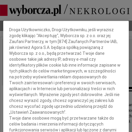
Dbamy o Twoją prywatność
Nekrologi
Odeszli
Poradnik pogrzebowy
Droga Użytkowniczko, Drogi Użytkowniku, jeśli wyrazisz
zgodę klikając "Akceptuję", Wyborcza sp. z o.o. oraz jej
Zaufani Partnerzy, w tym [
874
] Zaufanych Partnerów IAB,
jak również Agora S.A. będąca spółką powiązaną z
Jerzy Kopel
IMIĘ I NAZWISKO:
Wyborcza sp. z o.o., będą przetwarzać Twoje dane
osobowe takie jak adresy IP, adresy e-mail czy
identyfikatory plików cookie lub inne informacje zapisane w
Katowice
REGION:
tych plikach do celów marketingowych, w szczególności
22.03.2019
DATA EMISJI:
na potrzeby wyświetlania reklam dopasowanych do
Twoich zainteresowań i preferencji w swoich serwisach,
aplikacjach i w Internecie lub personalizacji treści w nich
wyświetlanych. Wyrażenie zgody jest dobrowolne. Jeśli nie
chcesz wyrazić zgody, chcesz ograniczyć jej zakres lub
Z ogromnym bólem i głębokim żalem zawiadamia
chcesz wycofać zgodę uprzednio udzieloną przejdź do
że w dniu 18 marca 2019 roku odszedł do Wieczno
„Ustawień Zaawansowanych”.
JM Rektor Wyższej Szkoły Humanitas w Sosnowcu w latach
Twoje dane osobowe mogą być przetwarzane także do
Rektor Honorowy Uczelni w latach 2014-2019.
celów badania i mierzenia informacji dotyczących
funkcjonowania serwisów i aplikacji lub łączone z danymi