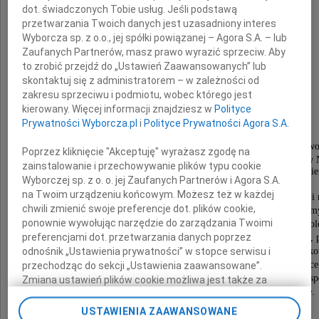
dot. świadczonych Tobie usług. Jeśli podstawą
przetwarzania Twoich danych jest uzasadniony interes
Wyborcza sp. z o.o., jej spółki powiązanej – Agora S.A. – lub
Zaufanych Partnerów, masz prawo wyrazić sprzeciw. Aby
Prof.
to zrobić przejdź do „Ustawień Zaawansowanych” lub
skontaktuj się z administratorem – w zależności od
zakresu sprzeciwu i podmiotu, wobec którego jest
Jerzy Kopel
kierowany. Więcej informacji znajdziesz w
Polityce
Prywatności Wyborcza.pl
i
Polityce Prywatności Agora S.A.
Odszedł od nas człowiek wielkiej mądrości, uczciwo
Poprzez kliknięcie "Akceptuję" wyrażasz zgodę na
dobroci i skromności, przyjaciel Studentów i Pracowników
zainstalowanie i przechowywanie plików typu cookie
który całe swoje życie poświęcił światu akademicki
Wyborczej sp. z o. o. jej Zaufanych Partnerów i Agora S.A.
na Twoim urządzeniu końcowym. Możesz też w każdej
Wybitny socjolog i filozof, specjalista w zakresie socjologii
chwili zmienić swoje preferencje dot. plików cookie,
i socjologii procesów społecznych. Żegnamy erudytę i my
ponownie wywołując narzędzie do zarządzania Twoimi
autora interesujących rozpraw naukowych, nie tylko socjol
preferencjami dot. przetwarzania danych poprzez
ale interdyscyplinarnych, łączących socjologię, ekonomię, p
odnośnik „Ustawienia prywatności” w stopce serwisu i
nauki o zarządzaniu i ekologię. Wyniki pracy nauk
i dydaktycznej Profesora były zawsze inspirujące
przechodząc do sekcji „Ustawienia zaawansowane”.
zmuszały do refleksji na temat najważniejszych zjawisk s
Zmiana ustawień plików cookie możliwa jest także za
dokonujących się w zglobalizowanym świecie.
pomocą ustawień przeglądarki.
USTAWIENIA ZAAWANSOWANE