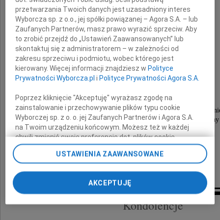
przetwarzania Twoich danych jest uzasadniony interes
Wyborcza sp. z o.o., jej spółki powiązanej – Agora S.A. – lub
Zaufanych Partnerów, masz prawo wyrazić sprzeciw. Aby
to zrobić przejdź do „Ustawień Zaawansowanych” lub
Joachim Mader
skontaktuj się z administratorem – w zależności od
zakresu sprzeciwu i podmiotu, wobec którego jest
kierowany. Więcej informacji znajdziesz w
Polityce
człowiek wielkiego serca,
Prywatności Wyborcza.pl
i
Polityce Prywatności Agora S.A.
wyjątkowej skromności i życzliwości.
Poprzez kliknięcie "Akceptuję" wyrażasz zgodę na
Msza żałobna oraz uroczystości pogrzebowe
zainstalowanie i przechowywanie plików typu cookie
zostaną odprawione dnia 21 marca 2019 roku o godzini
Wyborczej sp. z o. o. jej Zaufanych Partnerów i Agora S.A.
w kaplicy na cmentarzu parafii Świętej Rodziny
na Twoim urządzeniu końcowym. Możesz też w każdej
przy ulicy Smętnej we Wrocławiu,
chwili zmienić swoje preferencje dot. plików cookie,
o czym zawiadamia pogrążona w smutku
ponownie wywołując narzędzie do zarządzania Twoimi
USTAWIENIA ZAAWANSOWANE
preferencjami dot. przetwarzania danych poprzez
odnośnik „Ustawienia prywatności” w stopce serwisu i
rodzina
przechodząc do sekcji „Ustawienia zaawansowane”.
AKCEPTUJĘ
Zmiana ustawień plików cookie możliwa jest także za
pomocą ustawień przeglądarki.
Kondolencje
My, nasi Zaufani Partnerzy i Agora S.A. możemy