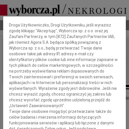
Dbamy o Twoją prywatność
Nekrologi
Odeszli
Poradnik pogrzebowy
Droga Użytkowniczko, Drogi Użytkowniku, jeśli wyrazisz
zgodę klikając "Akceptuję", Wyborcza sp. z o.o. oraz jej
Zaufani Partnerzy, w tym [
872
] Zaufanych Partnerów IAB,
jak również Agora S.A. będąca spółką powiązaną z
Joachim Mader
Wyborcza sp. z o.o., będą przetwarzać Twoje dane
IMIĘ I NAZWISKO:
osobowe takie jak adresy IP, adresy e-mail czy
identyfikatory plików cookie lub inne informacje zapisane w
Wrocław
REGION:
tych plikach do celów marketingowych, w szczególności
na potrzeby wyświetlania reklam dopasowanych do
20.03.2019
DATA EMISJI:
Twoich zainteresowań i preferencji w swoich serwisach,
aplikacjach i w Internecie lub personalizacji treści w nich
wyświetlanych. Wyrażenie zgody jest dobrowolne. Jeśli nie
chcesz wyrazić zgody, chcesz ograniczyć jej zakres lub
Z głębokim żalem zawiadamiamy, że dnia 16 marca 20
chcesz wycofać zgodę uprzednio udzieloną przejdź do
odszedł od nas
„Ustawień Zaawansowanych”.
Twoje dane osobowe mogą być przetwarzane także do
celów badania i mierzenia informacji dotyczących
funkcjonowania serwisów i aplikacji lub łączone z danymi
dot. świadczonych Tobie usług. Jeśli podstawą