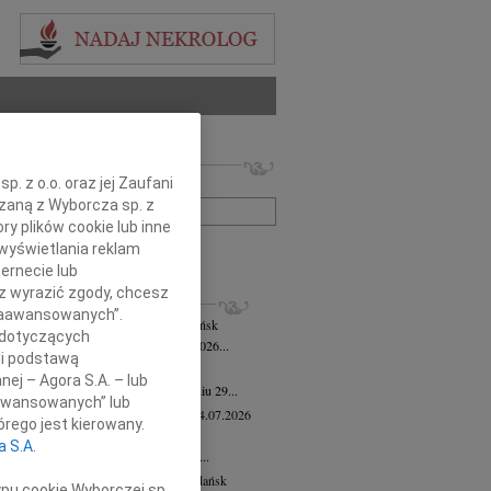
 nekrologów i wspomnień
. z o.o. oraz jej Zaufani
zwisko lub numer ogłoszenia:
ązaną z Wyborcza sp. z
ry plików cookie lub inne
wyświetlania reklam
+ szukanie zaawansowane
ernecie lub
sz wyrazić zgody, chcesz
KROLOGI
 Zaawansowanych”.
mira Bożyk
wiek: 102
04.08.2026
Gdańsk
 dotyczących
em zawiadamiamy, że w dniu 25 lipca 2026...
li podstawą
yk Klocek
28.07.2026
Gdańsk
nej – Agora S.A. – lub
lkim smutkiem zawiadamiamy, że w dniu 29...
aawansowanych” lub
ga Semmerling-Owczarska
wiek: 97
24.07.2026
rego jest kierowany.
sk
a S.A.
bokim żalem zawiadamiamy, że dnia 20...
ej Krupowicz
wiek: 87
16.07.2026
Gdańsk
ypu cookie Wyborczej sp.