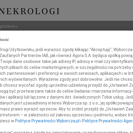
ogrzebowy
tność
Szukaj
aw Ostrowski
ogi Użytkowniku, jeśli wyrazisz zgodę klikając "Akceptuję", Wyborcza sp
Imię i na
 Zaufanych Partnerów IAB, jak również Agora S.A. będąca spółką powi
Twoje dane osobowe takie jak adresy IP, adresy e-mail czy identyfikato
 tych plikach do celów marketingowych, w szczególności na potrzeby 
 zainteresowań i preferencji w swoich serwisach, aplikacjach i w Int
w nich wyświetlanych. Wyrażenie zgody jest dobrowolne. Jeśli nie chce
INNE NE
 lub chcesz wycofać zgodę uprzednio udzieloną przejdź do „Ustawień
Lubo
gą być przetwarzane także do celów badania i mierzenia informacji
Z żal
w i aplikacji lub łączone z danymi dot. świadczonych Tobie usług. Jeś
Henr
ębokim żalem zawiadamiamy,
nych jest uzasadniony interes Wyborcza sp. z o.o., jej spółki powiąza
Z wie
2 marca 2019 roku przeżywszy 87 lat
masz prawo wyrazić sprzeciw. Aby to zrobić przejdź do „Ustawień Z
Jadwi
ana nasz ukochany Mąż, Tato i Dziadek
istratorem – w zależności od zakresu sprzeciwu i podmiotu, wobec któ
Gdań
dziesz w
Polityce Prywatności Wyborcza.pl
i
Polityce Prywatności Agor
Z głę
Andrz
ceptuję" wyrażasz zgodę na zainstalowanie i przechowywanie plików t