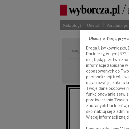
Nekrologi
Odeszli
Poradnik p
Dbamy o Twoją prywa
Bolesł
Droga Użytkowniczko, Dr
IMIĘ I NAZWISKO:
Partnerzy, w tym [
872
]
o.o., będą przetwarzać 
Gdańsk
REGION:
informacje zapisane w
dopasowanych do Twoich
15.03.2019
DATA EMISJI:
personalizacji treści 
ograniczyć jej zakres
Twoje dane osobowe mo
funkcjonowania serwisó
Z gł
przetwarzania Twoich da
że w dniu 1
Zaufanych Partnerów, 
odszedł do P
skontaktuj się z admin
Więcej informacji znaj
Poprzez kliknięcie "Ak