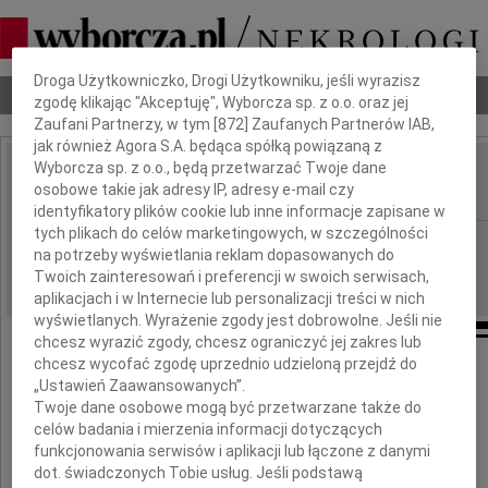
Dbamy o Twoją prywatność
Droga Użytkowniczko, Drogi Użytkowniku, jeśli wyrazisz
Nekrologi
Odeszli
Poradnik pogrzebowy
zgodę klikając "Akceptuję", Wyborcza sp. z o.o. oraz jej
Zaufani Partnerzy, w tym [
872
] Zaufanych Partnerów IAB,
jak również Agora S.A. będąca spółką powiązaną z
Wyborcza sp. z o.o., będą przetwarzać Twoje dane
Jerzy Tyc
osobowe takie jak adresy IP, adresy e-mail czy
IMIĘ I NAZWISKO:
identyfikatory plików cookie lub inne informacje zapisane w
tych plikach do celów marketingowych, w szczególności
Wrocław
REGION:
na potrzeby wyświetlania reklam dopasowanych do
13.03.2019
DATA EMISJI:
Twoich zainteresowań i preferencji w swoich serwisach,
aplikacjach i w Internecie lub personalizacji treści w nich
wyświetlanych. Wyrażenie zgody jest dobrowolne. Jeśli nie
chcesz wyrazić zgody, chcesz ograniczyć jej zakres lub
chcesz wycofać zgodę uprzednio udzieloną przejdź do
Z głębokim żalem zawiadamiamy,
„Ustawień Zaawansowanych”.
że w dniu 10 marca 2019 roku zmarł
Twoje dane osobowe mogą być przetwarzane także do
celów badania i mierzenia informacji dotyczących
funkcjonowania serwisów i aplikacji lub łączone z danymi
dot. świadczonych Tobie usług. Jeśli podstawą