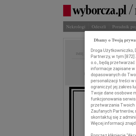
Nekrologi
Odeszli
Poradnik p
Dbamy o Twoją prywa
Droga Użytkowniczko, Dr
IMIĘ I NAZWISKO:
Partnerzy, w tym [
872
]
o.o., będą przetwarzać 
Kraków
REGION:
informacje zapisane w
11.03.2019
DATA EMISJI:
dopasowanych do Twoich
personalizacji treści 
ograniczyć jej zakres
Twoje dane osobowe mo
funkcjonowania serwisó
przetwarzania Twoich da
Dnia 3 marca
Zaufanych Partnerów, 
nas
skontaktuj się z admin
Więcej informacji znaj
Poprzez kliknięcie "Ak