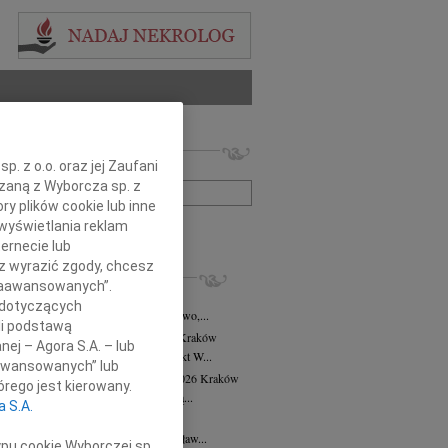
 nekrologów i wspomnień
. z o.o. oraz jej Zaufani
zwisko lub numer ogłoszenia:
ązaną z Wyborcza sp. z
ry plików cookie lub inne
wyświetlania reklam
+ szukanie zaawansowane
ernecie lub
sz wyrazić zgody, chcesz
KROLOGI
 Zaawansowanych”.
8.2026
Kraków
 dotyczących
asi Domek, Dora i Klaudiusz, Eliza, Gwo,...
li podstawą
alena Płonka-Kalkowska
10.07.2026
Kraków
nej – Agora S.A. – lub
lena Płonka-Kalkowska Kuka architekt W...
aawansowanych” lub
ra Tworzewska-Mikołajewicz
02.07.2026
Kraków
rego jest kierowany.
bokim żalem żegnamy naszą wieloletnią...
a S.A.
sław Król
26.06.2026
Kraków
erwca 2026 roku odszedł Mistrz Stanisław...
ypu cookie Wyborczej sp.