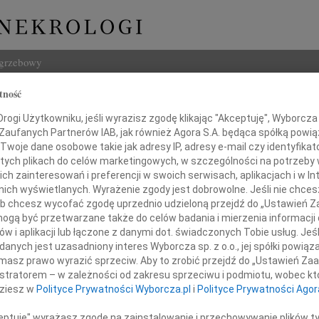
ogrzebowy
tność
Szukaj
ogi Użytkowniku, jeśli wyrazisz zgodę klikając "Akceptuję", Wyborcza sp
Imię i na
 Zaufanych Partnerów IAB, jak również Agora S.A. będąca spółką powi
Twoje dane osobowe takie jak adresy IP, adresy e-mail czy identyfikato
 tych plikach do celów marketingowych, w szczególności na potrzeby 
 zainteresowań i preferencji w swoich serwisach, aplikacjach i w Int
w nich wyświetlanych. Wyrażenie zgody jest dobrowolne. Jeśli nie chce
INNE NE
 lub chcesz wycofać zgodę uprzednio udzieloną przejdź do „Ustawień
03.0
gą być przetwarzane także do celów badania i mierzenia informacji
Dla B
w i aplikacji lub łączone z danymi dot. świadczonych Tobie usług. Jeś
Magd
nych jest uzasadniony interes Wyborcza sp. z o.o., jej spółki powiąza
 2019 roku zmarł po ciężkiej chorobie
Magda
masz prawo wyrazić sprzeciw. Aby to zrobić przejdź do „Ustawień Z
Barba
z najdroższy Ojciec i Dziadek
istratorem – w zależności od zakresu sprzeciwu i podmiotu, wobec któ
Z głę
dziesz w
Polityce Prywatności Wyborcza.pl
i
Polityce Prywatności Agor
Stani
23 cz
ceptuję" wyrażasz zgodę na zainstalowanie i przechowywanie plików t