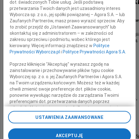
Magdaleny Kwiatkowski
dot. świadczonych Tobie usług. Jeśli podstawą
przetwarzania Twoich danych jest uzasadniony interes
Wyborcza sp. z o.o., jej spółki powiązanej – Agora S.A. – lub
Prezes Bydgoskiego Towarzystwa Budownictwa Społeczneg
Zaufanych Partnerów, masz prawo wyrazić sprzeciw. Aby
to zrobić przejdź do „Ustawień Zaawansowanych” lub
skontaktuj się z administratorem – w zależności od
Będziemy ją wspominać jako osobę pełną energii
zakresu sprzeciwu i podmiotu, wobec którego jest
zawsze uśmiechniętą dla której praca była pasją.
kierowany. Więcej informacji znajdziesz w
Polityce
Wyrazy głębokiego współczucia
Prywatności Wyborcza.pl
i
Polityce Prywatności Agora S.A.
Poprzez kliknięcie "Akceptuję" wyrażasz zgodę na
Bliskim
zainstalowanie i przechowywanie plików typu cookie
Wyborczej sp. z o. o. jej Zaufanych Partnerów i Agora S.A.
oraz
na Twoim urządzeniu końcowym. Możesz też w każdej
chwili zmienić swoje preferencje dot. plików cookie,
ponownie wywołując narzędzie do zarządzania Twoimi
Pracownikom BTBS Sp. z o.o.
preferencjami dot. przetwarzania danych poprzez
odnośnik „Ustawienia prywatności” w stopce serwisu i
składa
przechodząc do sekcji „Ustawienia zaawansowane”.
USTAWIENIA ZAAWANSOWANE
Zmiana ustawień plików cookie możliwa jest także za
pomocą ustawień przeglądarki.
Zarząd i Pracownicy
AKCEPTUJĘ
Poznańskiego Towarzystwa Budownictwa Społecznego Sp
My, nasi Zaufani Partnerzy i Agora S.A. możemy