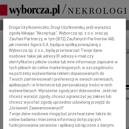
Dbamy o Twoją prywatność
Nekrologi
Odeszli
Poradnik pogrzebowy
Droga Użytkowniczko, Drogi Użytkowniku, jeśli wyrazisz
zgodę klikając "Akceptuję", Wyborcza sp. z o.o. oraz jej
Zaufani Partnerzy, w tym [
872
] Zaufanych Partnerów IAB,
jak również Agora S.A. będąca spółką powiązaną z
Magdalena Kwiatkowsk
Wyborcza sp. z o.o., będą przetwarzać Twoje dane
IMIĘ I NAZWISKO:
osobowe takie jak adresy IP, adresy e-mail czy
identyfikatory plików cookie lub inne informacje zapisane w
Bydgoszcz
REGION:
tych plikach do celów marketingowych, w szczególności
07.03.2019
DATA EMISJI:
na potrzeby wyświetlania reklam dopasowanych do
Twoich zainteresowań i preferencji w swoich serwisach,
aplikacjach i w Internecie lub personalizacji treści w nich
wyświetlanych. Wyrażenie zgody jest dobrowolne. Jeśli nie
chcesz wyrazić zgody, chcesz ograniczyć jej zakres lub
Z głębokim smutkiem i żalem przyjęliśmy wiadom
chcesz wycofać zgodę uprzednio udzieloną przejdź do
o tragicznej śmierci
„Ustawień Zaawansowanych”.
Twoje dane osobowe mogą być przetwarzane także do
Pani
celów badania i mierzenia informacji dotyczących
funkcjonowania serwisów i aplikacji lub łączone z danymi