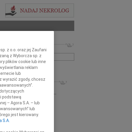
 nekrologów i wspomnień
zwisko lub numer ogłoszenia:
. z o.o. oraz jej Zaufani
ązaną z Wyborcza sp. z
ry plików cookie lub inne
+ szukanie zaawansowane
wyświetlania reklam
ernecie lub
sz wyrazić zgody, chcesz
KROLOGI
 Zaawansowanych”.
6.2026
Szczecin
 dotyczących
j Alu Jola, Zbyszek, Ewa, Jurek, Ewa,...
li podstawą
 Ignor
03.04.2026
Szczecin
nej – Agora S.A. – lub
em przyjęliśmy wiadomość o śmierci...
aawansowanych” lub
n Kraszewski
13.02.2026
Szczecin
rego jest kierowany.
lkim smutkiem i żalem przyjąłem...
a S.A.
z Glapa
09.02.2026
Szczecin
ękowanie Przyjaciołom, znajomym,...