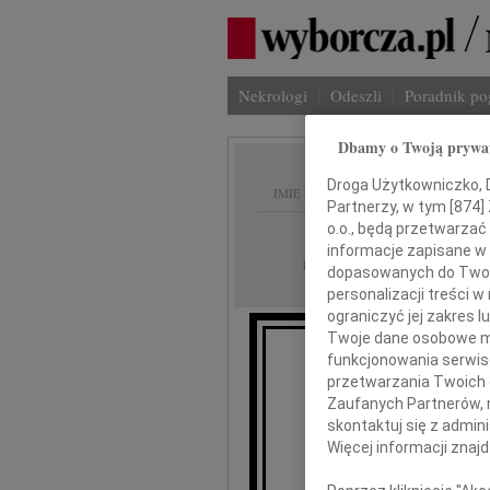
Nekrologi
Odeszli
Poradnik p
Dbamy o Twoją prywa
Droga Użytkowniczko, Dr
IMIĘ I NAZWISKO:
Partnerzy, w tym [
874
]
o.o., będą przetwarzać 
Szczecin
REGION:
informacje zapisane w
08.03.2019
DATA EMISJI:
dopasowanych do Twoich
personalizacji treści 
ograniczyć jej zakres
Twoje dane osobowe mo
funkcjonowania serwisó
przetwarzania Twoich da
Zaufanych Partnerów, 
skontaktuj się z admin
Więcej informacji znaj