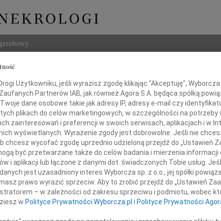
ogrzebowy
tność
Szukaj
Imię i na
ogi Użytkowniku, jeśli wyrazisz zgodę klikając "Akceptuję", Wyborcza sp
 Zaufanych Partnerów IAB, jak również Agora S.A. będąca spółką powi
Twoje dane osobowe takie jak adresy IP, adresy e-mail czy identyfikato
 tych plikach do celów marketingowych, w szczególności na potrzeby 
 zainteresowań i preferencji w swoich serwisach, aplikacjach i w Int
w nich wyświetlanych. Wyrażenie zgody jest dobrowolne. Jeśli nie chce
INNE NE
 lub chcesz wycofać zgodę uprzednio udzieloną przejdź do „Ustawień
01.0
gą być przetwarzane także do celów badania i mierzenia informacji
Żegna
w i aplikacji lub łączone z danymi dot. świadczonych Tobie usług. Jeś
Józef
nych jest uzasadniony interes Wyborcza sp. z o.o., jej spółki powiąza
2 marca 2019 roku
Z ból
masz prawo wyrazić sprzeciw. Aby to zrobić przejdź do „Ustawień Z
Roma
istratorem – w zależności od zakresu sprzeciwu i podmiotu, wobec któ
Z wie
dziesz w
Polityce Prywatności Wyborcza.pl
i
Polityce Prywatności Agor
zmarła
Łukas
Podzi